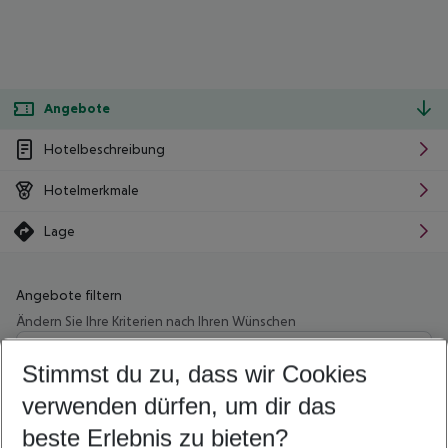
Angebote
Hotelbeschreibung
Hotelmerkmale
Lage
Angebote filtern
Ändern Sie Ihre Kriterien nach Ihren Wünschen
Wähle deinen Abflughafen
Beliebiger Abflughafen
Stimmst du zu, dass wir Cookies
verwenden dürfen, um dir das
Wähle deinen Reisezeitraum
08.08.26
–
06.08.27
5-8 Nächte
beste Erlebnis zu bieten?