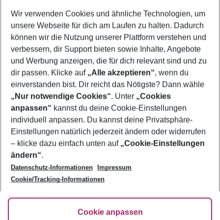
Wer wird verreisen
Wir verwenden Cookies und ähnliche Technologien, um
2 Erwachsene
Keine Kinder
unsere Webseite für dich am Laufen zu halten. Dadurch
können wir die Nutzung unserer Plattform verstehen und
Mehr Filter anzeigen
verbessern, dir Support bieten sowie Inhalte, Angebote
und Werbung anzeigen, die für dich relevant sind und zu
dir passen. Klicke auf
„Alle akzeptieren“
, wenn du
einverstanden bist. Dir reicht das Nötigste? Dann wähle
„Nur notwendige Cookies“
. Unter
„Cookies
anpassen“
kannst du deine Cookie-Einstellungen
Footer
Footer navigation
individuell anpassen. Du kannst deine Privatsphäre-
Über uns
Einstellungen natürlich jederzeit ändern oder widerrufen
AGB
– klicke dazu einfach unten auf
„Cookie-Einstellungen
Service & Hilfe
Bestpreisgarantie
ändern“
.
Datenschutz-Informationen
Impressum
Agenturbetreuung
Cookie-Einstellungen ändern
Folge uns
Barrierefreies Reisen
Cookie/Tracking-Informationen
Cookie-Richtlinie
Check-in
Datenschutz
FAQ
Fakten
Cookie anpassen
HanseMerkur Reiseversicherung
Flexibel buchen