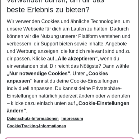
08.08.26
–
06.08.27
5-8 Nächte
beste Erlebnis zu bieten?
Wer wird verreisen
Wir verwenden Cookies und ähnliche Technologien, um
2 Erwachsene
Keine Kinder
unsere Webseite für dich am Laufen zu halten. Dadurch
können wir die Nutzung unserer Plattform verstehen und
Mehr Filter anzeigen
verbessern, dir Support bieten sowie Inhalte, Angebote
und Werbung anzeigen, die für dich relevant sind und zu
dir passen. Klicke auf
„Alle akzeptieren“
, wenn du
einverstanden bist. Dir reicht das Nötigste? Dann wähle
„Nur notwendige Cookies“
. Unter
„Cookies
anpassen“
kannst du deine Cookie-Einstellungen
Footer
Footer navigation
individuell anpassen. Du kannst deine Privatsphäre-
Über uns
Einstellungen natürlich jederzeit ändern oder widerrufen
AGB
– klicke dazu einfach unten auf
„Cookie-Einstellungen
Service & Hilfe
Bestpreisgarantie
ändern“
.
Datenschutz-Informationen
Impressum
Agenturbetreuung
Cookie-Einstellungen ändern
Folge uns
Barrierefreies Reisen
Cookie/Tracking-Informationen
Cookie-Richtlinie
Check-in
Datenschutz