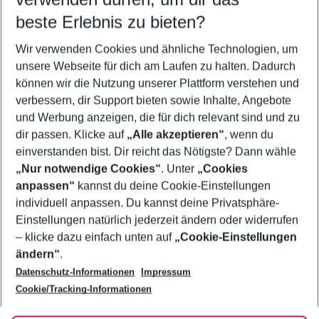
09.08.26
–
07.08.27
5-8 Nächte
beste Erlebnis zu bieten?
Wer wird verreisen
Wir verwenden Cookies und ähnliche Technologien, um
2 Erwachsene
Keine Kinder
unsere Webseite für dich am Laufen zu halten. Dadurch
können wir die Nutzung unserer Plattform verstehen und
Mehr Filter anzeigen
verbessern, dir Support bieten sowie Inhalte, Angebote
und Werbung anzeigen, die für dich relevant sind und zu
dir passen. Klicke auf
„Alle akzeptieren“
, wenn du
einverstanden bist. Dir reicht das Nötigste? Dann wähle
„Nur notwendige Cookies“
. Unter
„Cookies
anpassen“
kannst du deine Cookie-Einstellungen
Footer
Footer navigation
individuell anpassen. Du kannst deine Privatsphäre-
Über uns
Einstellungen natürlich jederzeit ändern oder widerrufen
AGB
– klicke dazu einfach unten auf
„Cookie-Einstellungen
Service & Hilfe
Bestpreisgarantie
ändern“
.
Datenschutz-Informationen
Impressum
Agenturbetreuung
Cookie-Einstellungen ändern
Folge uns
Barrierefreies Reisen
Cookie/Tracking-Informationen
Cookie-Richtlinie
Check-in
Datenschutz