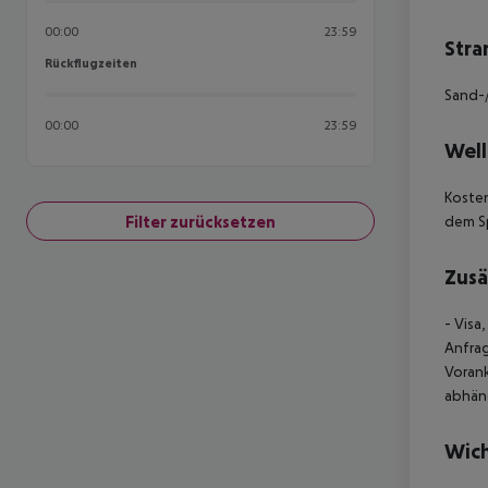
00:00
23:59
Stra
Rückflugzeiten
Rückflugzeiten
Sand-/
00:00
23:59
Well
Kosten
Filter zurücksetzen
dem S
Zusä
- Visa
Anfrag
Voran
abhän
Wich