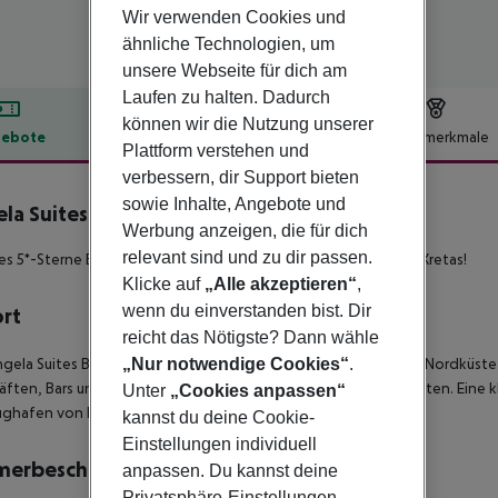
Wir verwenden Cookies und
ähnliche Technologien, um
unsere Webseite für dich am
Laufen zu halten. Dadurch
können wir die Nutzung unserer
ebote
Hotelbeschreibung
Hotelmerkmale
Plattform verstehen und
lbeschreibung
verbessern, dir Support bieten
sowie Inhalte, Angebote und
la Suites Boutique Hotel
Werbung anzeigen, die für dich
5
relevant sind und zu dir passen.
s 5*-Sterne Boutique Hotel, ideal gelegen an der Nordküste Kretas!
Klicke auf
„Alle akzeptieren“
,
wenn du einverstanden bist. Dir
ort
reicht das Nötigste? Dann wähle
„Nur notwendige Cookies“
.
gela Suites Boutique befindet sich im Fischerdorf Sissi, an der Nordküste 
ften, Bars und Tavernen erreichen Sie nach wenigen Gehminuten. Eine kl
Unter
„Cookies anpassen“
ughafen von Heraklion liegt in ca. 38 km Entfernung.
kannst du deine Cookie-
Einstellungen individuell
merbeschreibung
anpassen. Du kannst deine
Privatsphäre-Einstellungen