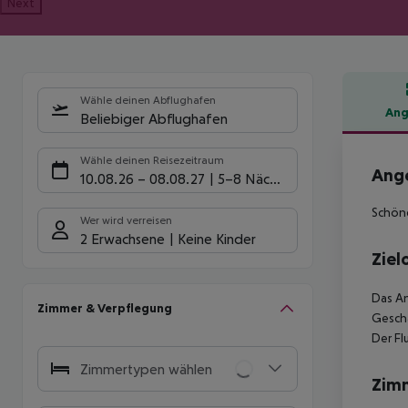
Next
Wähle deinen Abflughafen
Ang
Beliebiger Abflughafen
Hote
Wähle deinen Reisezeitraum
Ange
10.08.26
–
08.08.27
5-8 Nächte
Schöne
Wer wird verreisen
2 Erwachsene
Keine Kinder
Ziel
Das An
Zimmer & Verpflegung
Geschä
Der Fl
Zimmertypen wählen
Zim