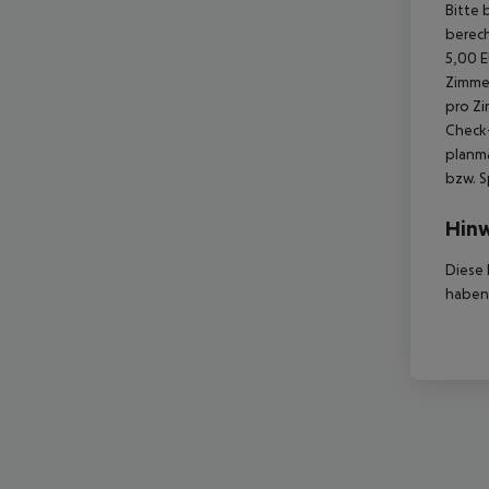
Bitte 
berech
5,00 E
Zimmer
pro Zi
Check-
planmä
bzw. S
Hinw
Diese 
haben,