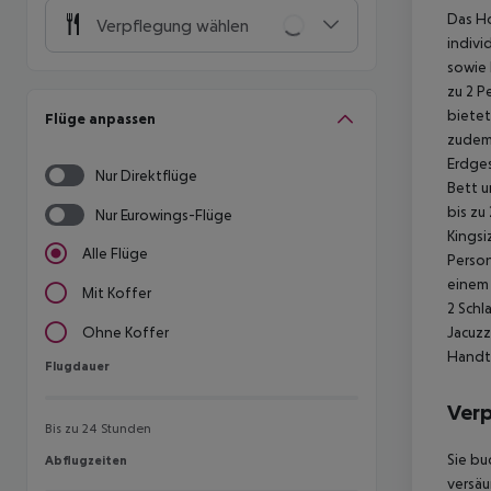
Das Ho
Verpflegung wählen
indivi
sowie
zu 2 P
bietet
Flüge anpassen
zudem 
Erdges
Nur Direktflüge
Bett u
bis zu
Nur Eurowings-Flüge
Kingsi
Alle Flüge
Person
einem 
Mit Koffer
2 Schl
Jacuz
Ohne Koffer
Handtu
Flugdauer
Flugdauer
Ver
Bis zu 24 Stunden
Sie bu
Abflugzeiten
Abflugzeiten
versäu