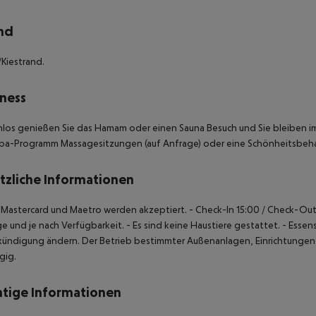
nd
Kiestrand.
ness
los genießen Sie das Hamam oder einen Sauna Besuch und Sie bleiben im
pa-Programm Massagesitzungen (auf Anfrage) oder eine Schönheitsbeh
tzliche Informationen
, Mastercard und Maetro werden akzeptiert.
- Check-In 15:00 / Check-Out
e und je nach Verfügbarkeit.
- Es sind keine Haustiere gestattet.
- Essen
kündigung ändern. Der Betrieb bestimmter Außenanlagen, Einrichtunge
gig.
tige Informationen