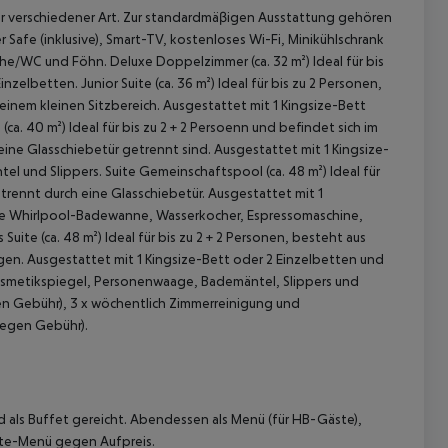
 verschiedener Art. Zur standardmäβigen Ausstattung gehören
er Safe (inklusive), Smart-TV, kostenloses Wi-Fi, Minikühlschrank
che/WC und Föhn.
Deluxe Doppelzimmer (ca. 32 m²)
Ideal für bis
Einzelbetten.
Junior Suite (ca. 36 m²)
Ideal für bis zu 2 Personen,
inem kleinen Sitzbereich. Ausgestattet mit 1 Kingsize-Bett
(ca. 40 m²)
Ideal für bis zu 2 + 2 Persoenn und befindet sich im
eine Glasschiebetür getrennt sind. Ausgestattet mit 1 Kingsize-
tel und Slippers.
Suite Gemeinschaftspool (ca. 48 m²)
Ideal für
trennt durch eine Glasschiebetür. Ausgestattet mit 1
ine Whirlpool-Badewanne, Wasserkocher, Espressomaschine,
 akzeptieren
 Suite (ca. 48 m²)
Ideal für bis zu 2 + 2 Personen, besteht aus
gen. Ausgestattet mit 1 Kingsize-Bett oder 2 Einzelbetten und
Kosmetikspiegel, Personenwaage, Bademäntel, Slippers und
en Gebühr), 3 x wöchentlich Zimmerreinigung und
gegen Gebühr).
d als Buffet gereicht.
Abendessen als Menü (für HB-Gäste),
rte-Menü gegen Aufpreis.