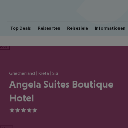
Top Deals
Reisearten
Reiseziele
Informationen
ious
Griechenland | Kreta | Sisi
Angela Suites Boutique
Hotel
5