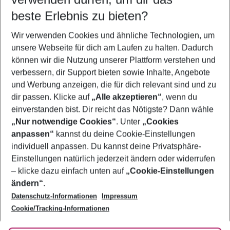
10.08.26
–
08.08.27
5-8 Nächte
beste Erlebnis zu bieten?
Wer wird verreisen
Wir verwenden Cookies und ähnliche Technologien, um
2 Erwachsene
Keine Kinder
unsere Webseite für dich am Laufen zu halten. Dadurch
können wir die Nutzung unserer Plattform verstehen und
Mehr Filter anzeigen
verbessern, dir Support bieten sowie Inhalte, Angebote
und Werbung anzeigen, die für dich relevant sind und zu
dir passen. Klicke auf
„Alle akzeptieren“
, wenn du
einverstanden bist. Dir reicht das Nötigste? Dann wähle
„Nur notwendige Cookies“
. Unter
„Cookies
anpassen“
kannst du deine Cookie-Einstellungen
Footer
Footer navigation
individuell anpassen. Du kannst deine Privatsphäre-
Über uns
Einstellungen natürlich jederzeit ändern oder widerrufen
AGB
– klicke dazu einfach unten auf
„Cookie-Einstellungen
Service & Hilfe
Bestpreisgarantie
ändern“
.
Datenschutz-Informationen
Impressum
Agenturbetreuung
Cookie-Einstellungen ändern
Folge uns
Barrierefreies Reisen
Cookie/Tracking-Informationen
Cookie-Richtlinie
Check-in
Datenschutz