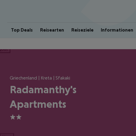
Top Deals
Reisearten
Reiseziele
Informationen
ious
Griechenland | Kreta | Sfakaki
Radamanthy's
Apartments
2