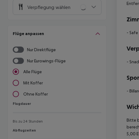
Entfer
Verpflegung wählen
Zim
- Safe
Flüge anpassen
Ver
Nur Direktflüge
Nur Eurowings-Flüge
- Snac
Alle Flüge
Spor
Mit Koffer
- Billa
Ohne Koffer
Flugdauer
Flugdauer
Wich
Bitte 
Bis zu 24 Stunden
berech
Abflugzeiten
Abflugzeiten
5,00 E