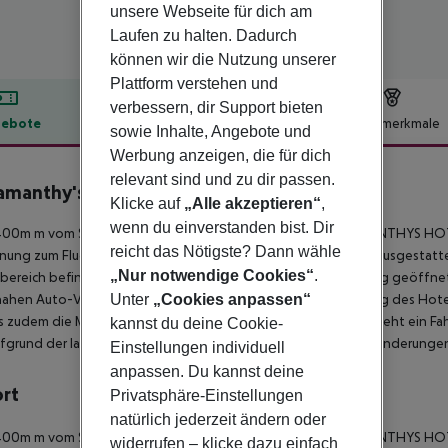
unsere Webseite für dich am
Laufen zu halten. Dadurch
können wir die Nutzung unserer
Plattform verstehen und
verbessern, dir Support bieten
ebote
Hotelbeschreibung
Hotelmerkmale
sowie Inhalte, Angebote und
lbeschreibung
Werbung anzeigen, die für dich
relevant sind und zu dir passen.
amanthy's Apartments
Klicke auf
„Alle akzeptieren“
,
2
wenn du einverstanden bist. Dir
400m m vom Strand entfernt liegt das Apart-Hotel _RADAMANTHYS HOTE
reicht das Nötigste? Dann wähle
nung zum Flughafen beträgt nur wenige Meter. Das Hotel ist ausgestatt
„Nur notwendige Cookies“
.
ereich befindet sich neben einem Garten ein Pool (ganzjährig geöffne
ahen Auto-Verleih nutzen.
Sport und Freizeit In der Umgebung des Hot
Unter
„Cookies anpassen“
s zudem die Möglichkeit, Billard zu spielen. Für die Radfahrer steht ein 
kannst du deine Cookie-
ufgrund der landschaftlichen Schönheit auch für ausgiebige Wanderung
Einstellungen individuell
anpassen. Du kannst deine
ort
Privatsphäre-Einstellungen
natürlich jederzeit ändern oder
400m m vom Strand entfernt liegt das Apart-Hotel _RADAMANTHYS HOTE
widerrufen – klicke dazu einfach