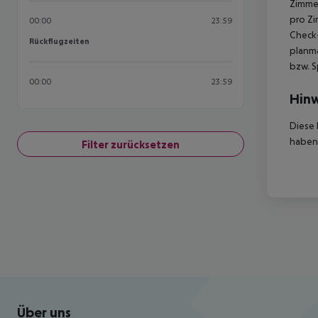
Zimmer
pro Zi
00:00
23:59
Check-
Rückflugzeiten
Rückflugzeiten
planmä
bzw. S
00:00
23:59
Hinw
Diese 
haben,
Filter zurücksetzen
Footer
Footer navigation
Über uns