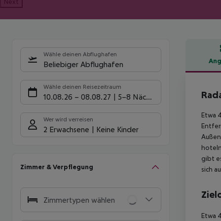
Next
Wähle deinen Abflughafen
Ang
Beliebiger Abflughafen
Hote
Wähle deinen Reisezeitraum
Rad
10.08.26
–
08.08.27
5-8 Nächte
Etwa 
Wer wird verreisen
Entfer
2 Erwachsene
Keine Kinder
Außenb
hoteln
gibt e
Zimmer & Verpflegung
sich a
Ziel
Zimmertypen wählen
Etwa 