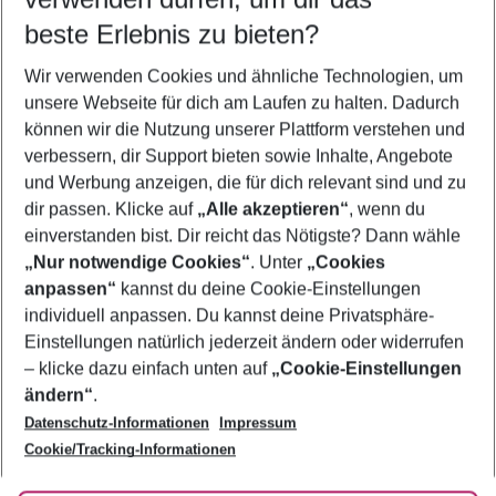
09.08.26
–
07.08.27
5-8 Nächte
beste Erlebnis zu bieten?
Wer wird verreisen
Wir verwenden Cookies und ähnliche Technologien, um
2 Erwachsene
Keine Kinder
unsere Webseite für dich am Laufen zu halten. Dadurch
können wir die Nutzung unserer Plattform verstehen und
Mehr Filter anzeigen
verbessern, dir Support bieten sowie Inhalte, Angebote
und Werbung anzeigen, die für dich relevant sind und zu
dir passen. Klicke auf
„Alle akzeptieren“
, wenn du
einverstanden bist. Dir reicht das Nötigste? Dann wähle
„Nur notwendige Cookies“
. Unter
„Cookies
anpassen“
kannst du deine Cookie-Einstellungen
Footer
Footer navigation
individuell anpassen. Du kannst deine Privatsphäre-
Über uns
Einstellungen natürlich jederzeit ändern oder widerrufen
AGB
– klicke dazu einfach unten auf
„Cookie-Einstellungen
Service & Hilfe
Bestpreisgarantie
ändern“
.
Datenschutz-Informationen
Impressum
Agenturbetreuung
Cookie-Einstellungen ändern
Folge uns
Barrierefreies Reisen
Cookie/Tracking-Informationen
Cookie-Richtlinie
Check-in
Datenschutz