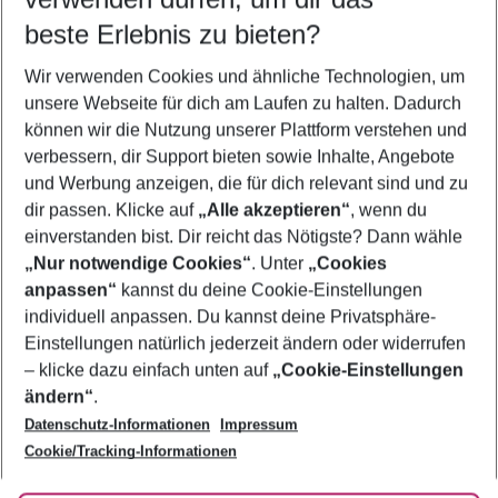
11.08.26
–
09.08.27
5-8 Nächte
beste Erlebnis zu bieten?
Wer wird verreisen
Wir verwenden Cookies und ähnliche Technologien, um
2 Erwachsene
Keine Kinder
unsere Webseite für dich am Laufen zu halten. Dadurch
können wir die Nutzung unserer Plattform verstehen und
Mehr Filter anzeigen
verbessern, dir Support bieten sowie Inhalte, Angebote
und Werbung anzeigen, die für dich relevant sind und zu
dir passen. Klicke auf
„Alle akzeptieren“
, wenn du
einverstanden bist. Dir reicht das Nötigste? Dann wähle
„Nur notwendige Cookies“
. Unter
„Cookies
anpassen“
kannst du deine Cookie-Einstellungen
Footer
Footer navigation
individuell anpassen. Du kannst deine Privatsphäre-
Über uns
Einstellungen natürlich jederzeit ändern oder widerrufen
AGB
– klicke dazu einfach unten auf
„Cookie-Einstellungen
Service & Hilfe
Bestpreisgarantie
ändern“
.
Datenschutz-Informationen
Impressum
Agenturbetreuung
Cookie-Einstellungen ändern
Folge uns
Barrierefreies Reisen
Cookie/Tracking-Informationen
Cookie-Richtlinie
Check-in
Datenschutz