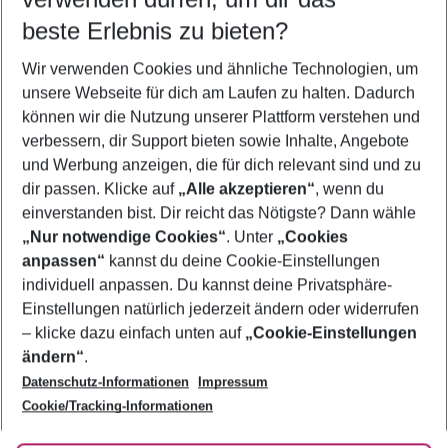
09.08.26
–
07.08.27
5-8 Nächte
beste Erlebnis zu bieten?
Wer wird verreisen
Wir verwenden Cookies und ähnliche Technologien, um
2 Erwachsene
Keine Kinder
unsere Webseite für dich am Laufen zu halten. Dadurch
können wir die Nutzung unserer Plattform verstehen und
Mehr Filter anzeigen
verbessern, dir Support bieten sowie Inhalte, Angebote
und Werbung anzeigen, die für dich relevant sind und zu
dir passen. Klicke auf
„Alle akzeptieren“
, wenn du
einverstanden bist. Dir reicht das Nötigste? Dann wähle
„Nur notwendige Cookies“
. Unter
„Cookies
anpassen“
kannst du deine Cookie-Einstellungen
Footer
Footer navigation
individuell anpassen. Du kannst deine Privatsphäre-
Über uns
Einstellungen natürlich jederzeit ändern oder widerrufen
AGB
– klicke dazu einfach unten auf
„Cookie-Einstellungen
Service & Hilfe
Bestpreisgarantie
ändern“
.
Datenschutz-Informationen
Impressum
Agenturbetreuung
Cookie-Einstellungen ändern
Folge uns
Barrierefreies Reisen
Cookie/Tracking-Informationen
Cookie-Richtlinie
Check-in
Datenschutz