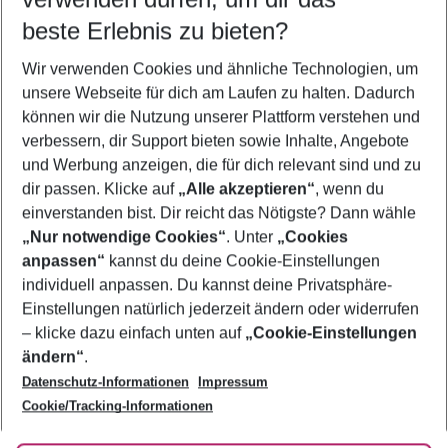
11.08.26
–
09.08.27
5-8 Nächte
beste Erlebnis zu bieten?
Wer wird verreisen
Wir verwenden Cookies und ähnliche Technologien, um
2 Erwachsene
Keine Kinder
unsere Webseite für dich am Laufen zu halten. Dadurch
können wir die Nutzung unserer Plattform verstehen und
Mehr Filter anzeigen
verbessern, dir Support bieten sowie Inhalte, Angebote
und Werbung anzeigen, die für dich relevant sind und zu
dir passen. Klicke auf
„Alle akzeptieren“
, wenn du
einverstanden bist. Dir reicht das Nötigste? Dann wähle
„Nur notwendige Cookies“
. Unter
„Cookies
anpassen“
kannst du deine Cookie-Einstellungen
Footer
Footer navigation
individuell anpassen. Du kannst deine Privatsphäre-
Über uns
Einstellungen natürlich jederzeit ändern oder widerrufen
AGB
– klicke dazu einfach unten auf
„Cookie-Einstellungen
Service & Hilfe
Bestpreisgarantie
ändern“
.
Datenschutz-Informationen
Impressum
Agenturbetreuung
Cookie-Einstellungen ändern
Folge uns
Barrierefreies Reisen
Cookie/Tracking-Informationen
Cookie-Richtlinie
Check-in
Datenschutz