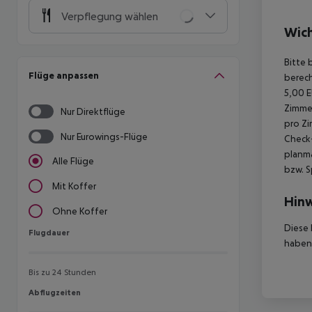
Verpflegung wählen
Wich
Bitte 
Flüge anpassen
berech
5,00 E
Zimmer
Nur Direktflüge
pro Zi
Nur Eurowings-Flüge
Check-
planmä
Alle Flüge
bzw. S
Mit Koffer
Hinw
Ohne Koffer
Diese 
Flugdauer
Flugdauer
haben,
Bis zu 24 Stunden
Abflugzeiten
Abflugzeiten