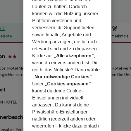
Laufen zu halten. Dadurch
können wir die Nutzung unserer
Plattform verstehen und
verbessern, dir Support bieten
sowie Inhalte, Angebote und
ebote
Hotelbeschreibung
Hotelmerkmale
Werbung anzeigen, die für dich
lbeschreibung
relevant sind und zu dir passen.
on
Klicke auf
„Alle akzeptieren“
,
2
wenn du einverstanden bist. Dir
tel Hotel Milton liegt ca. 34 km vom Flughafen entfernt. Das Hotel ve
reicht das Nötigste? Dann wähle
glichkeiten sowie über eine TV-Lounge. Weitere Informationen Die Unt
„Nur notwendige Cookies“
.
Unter
„Cookies anpassen“
ort
kannst du deine Cookie-
Einstellungen individuell
ON HOTEL
anpassen. Du kannst deine
Privatsphäre-Einstellungen
merbeschreibung
natürlich jederzeit ändern oder
widerrufen – klicke dazu einfach
ersafe - Zentral gesteuerte Klimaanlage - Zimmerservice