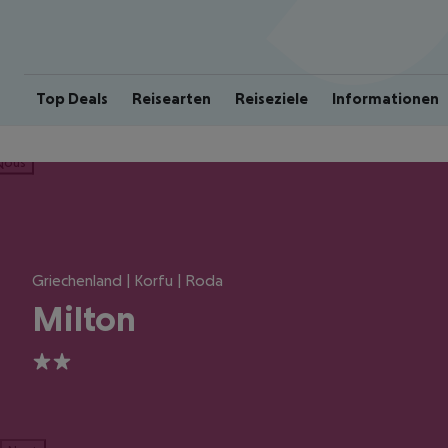
Top Deals
Reisearten
Reiseziele
Informationen
ious
Griechenland | Korfu | Roda
Milton
2