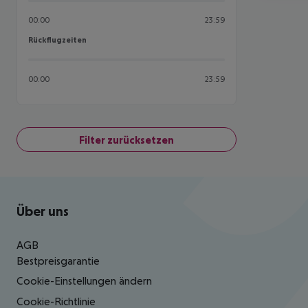
00:00
23:59
Rückflugzeiten
Rückflugzeiten
00:00
23:59
Filter zurücksetzen
Footer
Footer navigation
Über uns
AGB
Bestpreisgarantie
Cookie-Einstellungen ändern
Cookie-Richtlinie