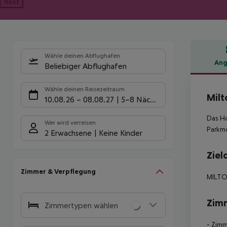
Next
Wähle deinen Abflughafen
Ang
Beliebiger Abflughafen
Hote
Wähle deinen Reisezeitraum
Milt
10.08.26
–
08.08.27
5-8 Nächte
Das Ho
Wer wird verreisen
Parkmö
2 Erwachsene
Keine Kinder
Ziel
Zimmer & Verpflegung
MILT
Zim
Zimmertypen wählen
- Zimm