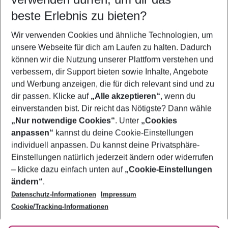
09.08.26
–
07.08.27
5-8 Nächte
beste Erlebnis zu bieten?
Wer wird verreisen
Wir verwenden Cookies und ähnliche Technologien, um
2 Erwachsene
Keine Kinder
unsere Webseite für dich am Laufen zu halten. Dadurch
können wir die Nutzung unserer Plattform verstehen und
Mehr Filter anzeigen
verbessern, dir Support bieten sowie Inhalte, Angebote
und Werbung anzeigen, die für dich relevant sind und zu
dir passen. Klicke auf
„Alle akzeptieren“
, wenn du
einverstanden bist. Dir reicht das Nötigste? Dann wähle
„Nur notwendige Cookies“
. Unter
„Cookies
anpassen“
kannst du deine Cookie-Einstellungen
Footer
Footer navigation
individuell anpassen. Du kannst deine Privatsphäre-
Über uns
Einstellungen natürlich jederzeit ändern oder widerrufen
AGB
– klicke dazu einfach unten auf
„Cookie-Einstellungen
Service & Hilfe
Bestpreisgarantie
ändern“
.
Datenschutz-Informationen
Impressum
Agenturbetreuung
Cookie-Einstellungen ändern
Folge uns
Barrierefreies Reisen
Cookie/Tracking-Informationen
Cookie-Richtlinie
Check-in
Datenschutz