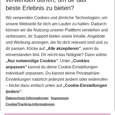
12.08.26
–
10.08.27
5-8 Nächte
beste Erlebnis zu bieten?
Wer wird verreisen
Wir verwenden Cookies und ähnliche Technologien, um
2 Erwachsene
Keine Kinder
unsere Webseite für dich am Laufen zu halten. Dadurch
können wir die Nutzung unserer Plattform verstehen und
Mehr Filter anzeigen
verbessern, dir Support bieten sowie Inhalte, Angebote
und Werbung anzeigen, die für dich relevant sind und zu
dir passen. Klicke auf
„Alle akzeptieren“
, wenn du
einverstanden bist. Dir reicht das Nötigste? Dann wähle
„Nur notwendige Cookies“
. Unter
„Cookies
anpassen“
kannst du deine Cookie-Einstellungen
Footer
Footer navigation
individuell anpassen. Du kannst deine Privatsphäre-
Über uns
Einstellungen natürlich jederzeit ändern oder widerrufen
AGB
– klicke dazu einfach unten auf
„Cookie-Einstellungen
Service & Hilfe
Bestpreisgarantie
ändern“
.
Datenschutz-Informationen
Impressum
Agenturbetreuung
Cookie-Einstellungen ändern
Folge uns
Barrierefreies Reisen
Cookie/Tracking-Informationen
Cookie-Richtlinie
Check-in
Datenschutz