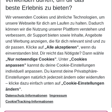
10.08.26
–
08.08.27
5-8 Nächte
beste Erlebnis zu bieten?
Wer wird verreisen
Wir verwenden Cookies und ähnliche Technologien, um
2 Erwachsene
Keine Kinder
unsere Webseite für dich am Laufen zu halten. Dadurch
können wir die Nutzung unserer Plattform verstehen und
Mehr Filter anzeigen
verbessern, dir Support bieten sowie Inhalte, Angebote
und Werbung anzeigen, die für dich relevant sind und zu
dir passen. Klicke auf
„Alle akzeptieren“
, wenn du
einverstanden bist. Dir reicht das Nötigste? Dann wähle
„Nur notwendige Cookies“
. Unter
„Cookies
anpassen“
kannst du deine Cookie-Einstellungen
Footer
Footer navigation
individuell anpassen. Du kannst deine Privatsphäre-
Über uns
Einstellungen natürlich jederzeit ändern oder widerrufen
AGB
– klicke dazu einfach unten auf
„Cookie-Einstellungen
Service & Hilfe
Bestpreisgarantie
ändern“
.
Datenschutz-Informationen
Impressum
Agenturbetreuung
Cookie-Einstellungen ändern
Folge uns
Barrierefreies Reisen
Cookie/Tracking-Informationen
Cookie-Richtlinie
Check-in
Datenschutz