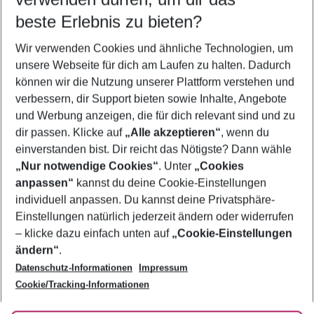
09.08.26
–
07.08.27
5-8 Nächte
beste Erlebnis zu bieten?
Wer wird verreisen
Wir verwenden Cookies und ähnliche Technologien, um
2 Erwachsene
Keine Kinder
unsere Webseite für dich am Laufen zu halten. Dadurch
können wir die Nutzung unserer Plattform verstehen und
Mehr Filter anzeigen
verbessern, dir Support bieten sowie Inhalte, Angebote
und Werbung anzeigen, die für dich relevant sind und zu
dir passen. Klicke auf
„Alle akzeptieren“
, wenn du
einverstanden bist. Dir reicht das Nötigste? Dann wähle
„Nur notwendige Cookies“
. Unter
„Cookies
anpassen“
kannst du deine Cookie-Einstellungen
Footer
Footer navigation
individuell anpassen. Du kannst deine Privatsphäre-
Über uns
Einstellungen natürlich jederzeit ändern oder widerrufen
AGB
– klicke dazu einfach unten auf
„Cookie-Einstellungen
Service & Hilfe
Bestpreisgarantie
ändern“
.
Datenschutz-Informationen
Impressum
Agenturbetreuung
Cookie-Einstellungen ändern
Folge uns
Barrierefreies Reisen
Cookie/Tracking-Informationen
Cookie-Richtlinie
Check-in
Datenschutz