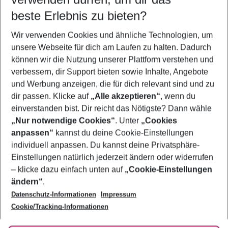
09.08.26
–
07.08.27
5-8 Nächte
beste Erlebnis zu bieten?
Wer wird verreisen
Wir verwenden Cookies und ähnliche Technologien, um
2 Erwachsene
Keine Kinder
unsere Webseite für dich am Laufen zu halten. Dadurch
können wir die Nutzung unserer Plattform verstehen und
Mehr Filter anzeigen
verbessern, dir Support bieten sowie Inhalte, Angebote
und Werbung anzeigen, die für dich relevant sind und zu
dir passen. Klicke auf
„Alle akzeptieren“
, wenn du
einverstanden bist. Dir reicht das Nötigste? Dann wähle
„Nur notwendige Cookies“
. Unter
„Cookies
anpassen“
kannst du deine Cookie-Einstellungen
Footer
Footer navigation
individuell anpassen. Du kannst deine Privatsphäre-
Über uns
Einstellungen natürlich jederzeit ändern oder widerrufen
AGB
– klicke dazu einfach unten auf
„Cookie-Einstellungen
Service & Hilfe
Bestpreisgarantie
ändern“
.
Datenschutz-Informationen
Impressum
Agenturbetreuung
Cookie-Einstellungen ändern
Folge uns
Barrierefreies Reisen
Cookie/Tracking-Informationen
Cookie-Richtlinie
Check-in
Datenschutz