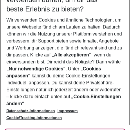
09.08.26
–
07.08.27
5-8 Nächte
beste Erlebnis zu bieten?
Wer wird verreisen
Wir verwenden Cookies und ähnliche Technologien, um
2 Erwachsene
Keine Kinder
unsere Webseite für dich am Laufen zu halten. Dadurch
können wir die Nutzung unserer Plattform verstehen und
Mehr Filter anzeigen
verbessern, dir Support bieten sowie Inhalte, Angebote
und Werbung anzeigen, die für dich relevant sind und zu
dir passen. Klicke auf
„Alle akzeptieren“
, wenn du
einverstanden bist. Dir reicht das Nötigste? Dann wähle
„Nur notwendige Cookies“
. Unter
„Cookies
anpassen“
kannst du deine Cookie-Einstellungen
Footer
Footer navigation
individuell anpassen. Du kannst deine Privatsphäre-
Über uns
Einstellungen natürlich jederzeit ändern oder widerrufen
AGB
– klicke dazu einfach unten auf
„Cookie-Einstellungen
Service & Hilfe
Bestpreisgarantie
ändern“
.
Datenschutz-Informationen
Impressum
Agenturbetreuung
Cookie-Einstellungen ändern
Folge uns
Barrierefreies Reisen
Cookie/Tracking-Informationen
Cookie-Richtlinie
Check-in
Datenschutz