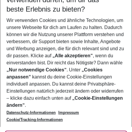
09.08.26
–
07.08.27
5-8 Nächte
beste Erlebnis zu bieten?
Wer wird verreisen
Wir verwenden Cookies und ähnliche Technologien, um
2 Erwachsene
Keine Kinder
unsere Webseite für dich am Laufen zu halten. Dadurch
können wir die Nutzung unserer Plattform verstehen und
Mehr Filter anzeigen
verbessern, dir Support bieten sowie Inhalte, Angebote
und Werbung anzeigen, die für dich relevant sind und zu
dir passen. Klicke auf
„Alle akzeptieren“
, wenn du
einverstanden bist. Dir reicht das Nötigste? Dann wähle
„Nur notwendige Cookies“
. Unter
„Cookies
anpassen“
kannst du deine Cookie-Einstellungen
Footer
Footer navigation
individuell anpassen. Du kannst deine Privatsphäre-
Über uns
Einstellungen natürlich jederzeit ändern oder widerrufen
AGB
– klicke dazu einfach unten auf
„Cookie-Einstellungen
Service & Hilfe
Bestpreisgarantie
ändern“
.
Datenschutz-Informationen
Impressum
Agenturbetreuung
Cookie-Einstellungen ändern
Folge uns
Barrierefreies Reisen
Cookie/Tracking-Informationen
Cookie-Richtlinie
Check-in
Datenschutz