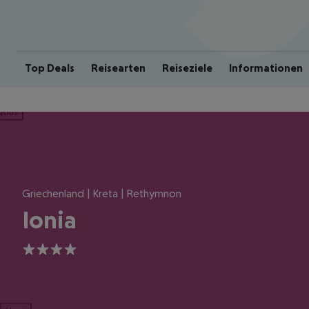
Top Deals
Reisearten
Reiseziele
Informationen
ious
Griechenland | Kreta | Rethymnon
Ionia
4