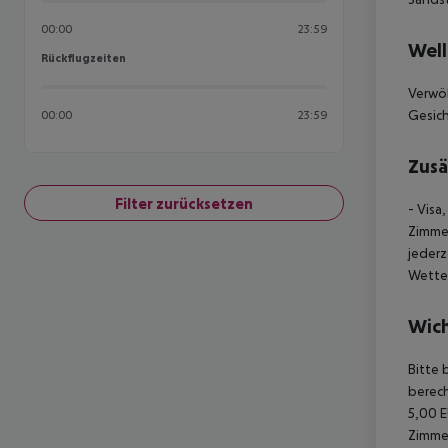
00:00
23:59
Well
Rückflugzeiten
Rückflugzeiten
Verwöh
Gesich
00:00
23:59
Zusä
Filter zurücksetzen
- Visa
Zimmer
jederz
Wette
Wich
Bitte 
berech
5,00 E
Zimmer