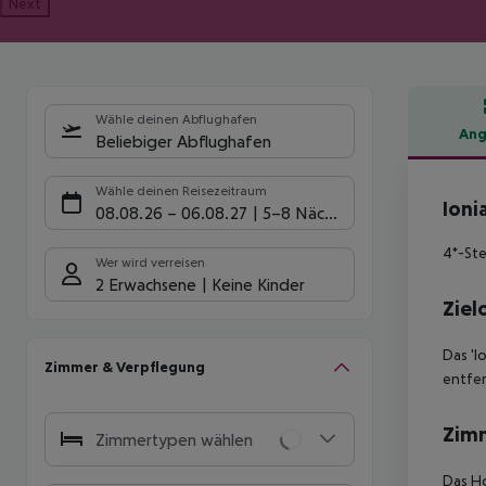
Next
Wähle deinen Abflughafen
Ang
Beliebiger Abflughafen
Hote
Wähle deinen Reisezeitraum
Ioni
08.08.26
–
06.08.27
5-8 Nächte
4*-Ste
Wer wird verreisen
2 Erwachsene
Keine Kinder
Ziel
Das 'I
Zimmer & Verpflegung
entfer
Zim
Zimmertypen wählen
Das Ho