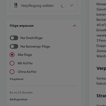
Klimaa
Verpflegung wählen
(Gesch
bieten
Besteh
40 m²)
Flüge anpassen
Einzel
separa
Nur Direktflüge
3 Pers
Doppel
Nur Eurowings-Flüge
Zimmer
Alle Flüge
Wäsche
Mit Koffer
Ver
Ohne Koffer
Sie bu
Flugdauer
Flugdauer
Frühst
Bis zu 24 Stunden
Stra
Abflugzeiten
Abflugzeiten
Sands