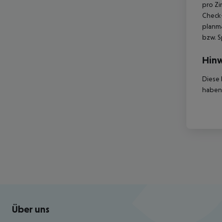
pro Zi
Check-
planmä
bzw. S
Hinw
Diese 
haben,
Footer
Footer navigation
Über uns