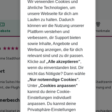
Wir verwenden Cookies und
ähnliche Technologien, um
unsere Webseite für dich am
Laufen zu halten. Dadurch
können wir die Nutzung unserer
ebote
Hotelbeschreibung
Hotelmerkmale
Plattform verstehen und
verbessern, dir Support bieten
lbeschreibung
sowie Inhalte, Angebote und
a
Werbung anzeigen, die für dich
4
relevant sind und zu dir passen.
rne Stadthotel in unmittelbarer Strandnähe!
Klicke auf
„Alle akzeptieren“
,
wenn du einverstanden bist. Dir
ort
reicht das Nötigste? Dann wähle
„Nur notwendige Cookies“
.
onia Suites Hotel' ist ein kleines Hotel an einem ruhigen Ort im Stadtz
Unter
„Cookies anpassen“
nt, der Flughafen Heraklion befindet sich in etwa 79 km Entfernung und
kannst du deine Cookie-
Einstellungen individuell
merbeschreibung
anpassen. Du kannst deine
Privatsphäre-Einstellungen
tel bietet insgesamt 20 komfortabel eingerichtete Zimmer verschiedene