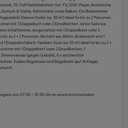
klusive), 32-Zoll Flachbildschirm-Sat-TV, DVD-Player, Kochnische
, Esstisch & Stühle, Kühlschrank sowie Balkon. Die Badezimmer
legeartikel.
Deluxe Studio (ca. 30 m²)
Ideal für bis zu 2 Personen.
attet mit 1 Doppelbett oder 2 Einzelbetten.
Junior Suite (ca.
rates Schlafzimmer, ausgestattet mit 1 Doppelbett oder 2
ür bis zu 2 + 2 Personen. Besteht aus Wohn-/Essbereich und 1
nd 1 Doppelsofabett.
Familien-Suite (ca. 55 m²)
Ideal für bis zu 2 +
stattet mit 1 Doppelbett oder 2 Einzelbetten, 1
. Zimmerservice (gegen Gebühr), 6 x wöchentlich
echsel. Zudem Bügeleisen und Bügelbrett (auf Anfrage),
 akzeptieren
nkunft.
morgens von 07:30 – 10:30 Uhr an einem kontinentalen