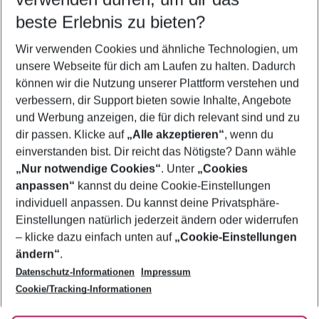
12.08.26
–
10.08.27
5-8 Nächte
beste Erlebnis zu bieten?
Wer wird verreisen
Wir verwenden Cookies und ähnliche Technologien, um
2 Erwachsene
Keine Kinder
unsere Webseite für dich am Laufen zu halten. Dadurch
können wir die Nutzung unserer Plattform verstehen und
Mehr Filter anzeigen
verbessern, dir Support bieten sowie Inhalte, Angebote
und Werbung anzeigen, die für dich relevant sind und zu
dir passen. Klicke auf
„Alle akzeptieren“
, wenn du
einverstanden bist. Dir reicht das Nötigste? Dann wähle
„Nur notwendige Cookies“
. Unter
„Cookies
anpassen“
kannst du deine Cookie-Einstellungen
Footer
Footer navigation
individuell anpassen. Du kannst deine Privatsphäre-
Über uns
Einstellungen natürlich jederzeit ändern oder widerrufen
AGB
– klicke dazu einfach unten auf
„Cookie-Einstellungen
Service & Hilfe
Bestpreisgarantie
ändern“
.
Datenschutz-Informationen
Impressum
Agenturbetreuung
Cookie-Einstellungen ändern
Folge uns
Barrierefreies Reisen
Cookie/Tracking-Informationen
Cookie-Richtlinie
Check-in
Datenschutz