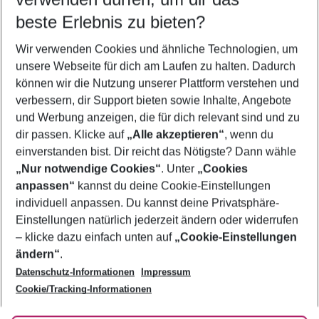
11.08.26
–
09.08.27
5-8 Nächte
beste Erlebnis zu bieten?
Wer wird verreisen
Wir verwenden Cookies und ähnliche Technologien, um
2 Erwachsene
Keine Kinder
unsere Webseite für dich am Laufen zu halten. Dadurch
können wir die Nutzung unserer Plattform verstehen und
Mehr Filter anzeigen
verbessern, dir Support bieten sowie Inhalte, Angebote
und Werbung anzeigen, die für dich relevant sind und zu
dir passen. Klicke auf
„Alle akzeptieren“
, wenn du
einverstanden bist. Dir reicht das Nötigste? Dann wähle
„Nur notwendige Cookies“
. Unter
„Cookies
anpassen“
kannst du deine Cookie-Einstellungen
Footer
Footer navigation
individuell anpassen. Du kannst deine Privatsphäre-
Über uns
Einstellungen natürlich jederzeit ändern oder widerrufen
AGB
– klicke dazu einfach unten auf
„Cookie-Einstellungen
Service & Hilfe
Bestpreisgarantie
ändern“
.
Datenschutz-Informationen
Impressum
Agenturbetreuung
Cookie-Einstellungen ändern
Folge uns
Barrierefreies Reisen
Cookie/Tracking-Informationen
Cookie-Richtlinie
Check-in
Datenschutz