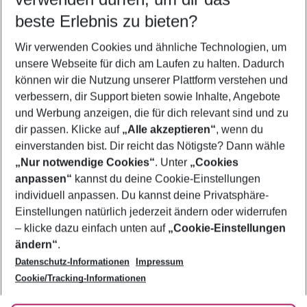
12.08.26
–
10.08.27
5-8 Nächte
beste Erlebnis zu bieten?
Wer wird verreisen
Wir verwenden Cookies und ähnliche Technologien, um
2 Erwachsene
Keine Kinder
unsere Webseite für dich am Laufen zu halten. Dadurch
können wir die Nutzung unserer Plattform verstehen und
Mehr Filter anzeigen
verbessern, dir Support bieten sowie Inhalte, Angebote
und Werbung anzeigen, die für dich relevant sind und zu
dir passen. Klicke auf
„Alle akzeptieren“
, wenn du
einverstanden bist. Dir reicht das Nötigste? Dann wähle
„Nur notwendige Cookies“
. Unter
„Cookies
anpassen“
kannst du deine Cookie-Einstellungen
Footer
Footer navigation
individuell anpassen. Du kannst deine Privatsphäre-
Über uns
Einstellungen natürlich jederzeit ändern oder widerrufen
AGB
– klicke dazu einfach unten auf
„Cookie-Einstellungen
Service & Hilfe
Bestpreisgarantie
ändern“
.
Datenschutz-Informationen
Impressum
Agenturbetreuung
Cookie-Einstellungen ändern
Folge uns
Barrierefreies Reisen
Cookie/Tracking-Informationen
Cookie-Richtlinie
Check-in
Datenschutz