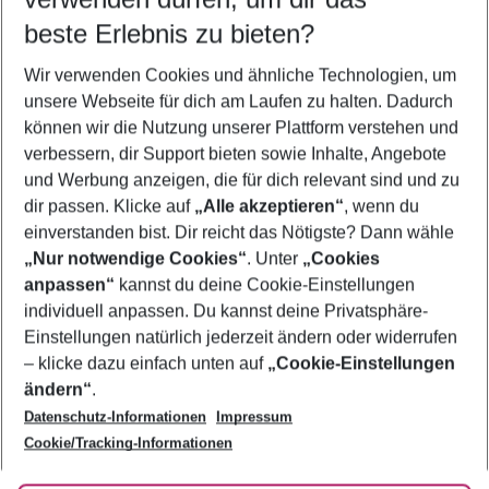
11.08.26
–
09.08.27
5-8 Nächte
beste Erlebnis zu bieten?
Wer wird verreisen
Wir verwenden Cookies und ähnliche Technologien, um
2 Erwachsene
Keine Kinder
unsere Webseite für dich am Laufen zu halten. Dadurch
können wir die Nutzung unserer Plattform verstehen und
Mehr Filter anzeigen
verbessern, dir Support bieten sowie Inhalte, Angebote
und Werbung anzeigen, die für dich relevant sind und zu
dir passen. Klicke auf
„Alle akzeptieren“
, wenn du
einverstanden bist. Dir reicht das Nötigste? Dann wähle
„Nur notwendige Cookies“
. Unter
„Cookies
anpassen“
kannst du deine Cookie-Einstellungen
Footer
Footer navigation
individuell anpassen. Du kannst deine Privatsphäre-
Über uns
Einstellungen natürlich jederzeit ändern oder widerrufen
AGB
– klicke dazu einfach unten auf
„Cookie-Einstellungen
Service & Hilfe
Bestpreisgarantie
ändern“
.
Datenschutz-Informationen
Impressum
Agenturbetreuung
Cookie-Einstellungen ändern
Folge uns
Barrierefreies Reisen
Cookie/Tracking-Informationen
Cookie-Richtlinie
Check-in
Datenschutz