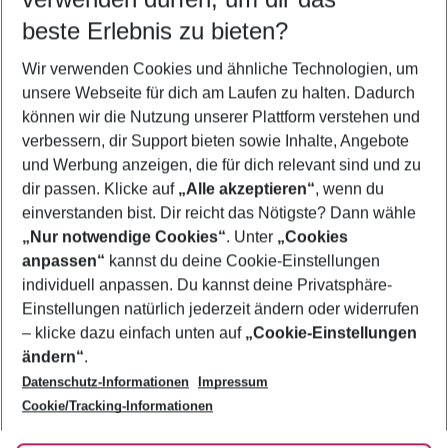
09.08.26
–
07.08.27
5-8 Nächte
beste Erlebnis zu bieten?
Wer wird verreisen
Wir verwenden Cookies und ähnliche Technologien, um
2 Erwachsene
Keine Kinder
unsere Webseite für dich am Laufen zu halten. Dadurch
können wir die Nutzung unserer Plattform verstehen und
Mehr Filter anzeigen
verbessern, dir Support bieten sowie Inhalte, Angebote
und Werbung anzeigen, die für dich relevant sind und zu
dir passen. Klicke auf
„Alle akzeptieren“
, wenn du
einverstanden bist. Dir reicht das Nötigste? Dann wähle
„Nur notwendige Cookies“
. Unter
„Cookies
anpassen“
kannst du deine Cookie-Einstellungen
Footer
Footer navigation
individuell anpassen. Du kannst deine Privatsphäre-
Über uns
Einstellungen natürlich jederzeit ändern oder widerrufen
AGB
– klicke dazu einfach unten auf
„Cookie-Einstellungen
Service & Hilfe
Bestpreisgarantie
ändern“
.
Datenschutz-Informationen
Impressum
Agenturbetreuung
Cookie-Einstellungen ändern
Folge uns
Barrierefreies Reisen
Cookie/Tracking-Informationen
Cookie-Richtlinie
Check-in
Datenschutz