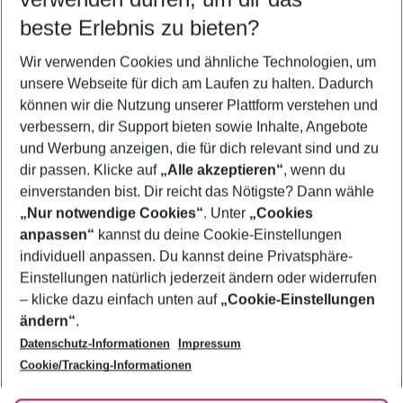
09.08.26
–
07.08.27
5-8 Nächte
beste Erlebnis zu bieten?
Wer wird verreisen
Wir verwenden Cookies und ähnliche Technologien, um
2 Erwachsene
Keine Kinder
unsere Webseite für dich am Laufen zu halten. Dadurch
können wir die Nutzung unserer Plattform verstehen und
Mehr Filter anzeigen
verbessern, dir Support bieten sowie Inhalte, Angebote
und Werbung anzeigen, die für dich relevant sind und zu
dir passen. Klicke auf
„Alle akzeptieren“
, wenn du
einverstanden bist. Dir reicht das Nötigste? Dann wähle
„Nur notwendige Cookies“
. Unter
„Cookies
anpassen“
kannst du deine Cookie-Einstellungen
Footer
Footer navigation
individuell anpassen. Du kannst deine Privatsphäre-
Über uns
Einstellungen natürlich jederzeit ändern oder widerrufen
AGB
– klicke dazu einfach unten auf
„Cookie-Einstellungen
Service & Hilfe
Bestpreisgarantie
ändern“
.
Datenschutz-Informationen
Impressum
Agenturbetreuung
Cookie-Einstellungen ändern
Folge uns
Barrierefreies Reisen
Cookie/Tracking-Informationen
Cookie-Richtlinie
Check-in
Datenschutz