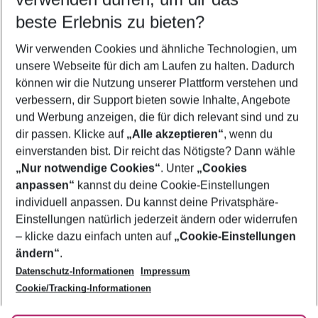
09.08.26
–
07.08.27
5-8 Nächte
beste Erlebnis zu bieten?
Wer wird verreisen
Wir verwenden Cookies und ähnliche Technologien, um
2 Erwachsene
Keine Kinder
unsere Webseite für dich am Laufen zu halten. Dadurch
können wir die Nutzung unserer Plattform verstehen und
Mehr Filter anzeigen
verbessern, dir Support bieten sowie Inhalte, Angebote
und Werbung anzeigen, die für dich relevant sind und zu
dir passen. Klicke auf
„Alle akzeptieren“
, wenn du
einverstanden bist. Dir reicht das Nötigste? Dann wähle
„Nur notwendige Cookies“
. Unter
„Cookies
anpassen“
kannst du deine Cookie-Einstellungen
Footer
Footer navigation
individuell anpassen. Du kannst deine Privatsphäre-
Über uns
Einstellungen natürlich jederzeit ändern oder widerrufen
AGB
– klicke dazu einfach unten auf
„Cookie-Einstellungen
Service & Hilfe
Bestpreisgarantie
ändern“
.
Datenschutz-Informationen
Impressum
Agenturbetreuung
Cookie-Einstellungen ändern
Folge uns
Barrierefreies Reisen
Cookie/Tracking-Informationen
Cookie-Richtlinie
Check-in
Datenschutz