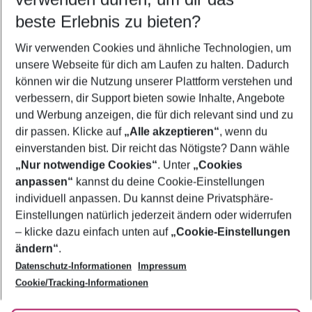
12.08.26
–
10.08.27
5-8 Nächte
beste Erlebnis zu bieten?
Wer wird verreisen
Wir verwenden Cookies und ähnliche Technologien, um
2 Erwachsene
Keine Kinder
unsere Webseite für dich am Laufen zu halten. Dadurch
können wir die Nutzung unserer Plattform verstehen und
Mehr Filter anzeigen
verbessern, dir Support bieten sowie Inhalte, Angebote
und Werbung anzeigen, die für dich relevant sind und zu
dir passen. Klicke auf
„Alle akzeptieren“
, wenn du
einverstanden bist. Dir reicht das Nötigste? Dann wähle
„Nur notwendige Cookies“
. Unter
„Cookies
anpassen“
kannst du deine Cookie-Einstellungen
Footer
Footer navigation
individuell anpassen. Du kannst deine Privatsphäre-
Über uns
Einstellungen natürlich jederzeit ändern oder widerrufen
AGB
– klicke dazu einfach unten auf
„Cookie-Einstellungen
Service & Hilfe
Bestpreisgarantie
ändern“
.
Datenschutz-Informationen
Impressum
Agenturbetreuung
Cookie-Einstellungen ändern
Folge uns
Barrierefreies Reisen
Cookie/Tracking-Informationen
Cookie-Richtlinie
Check-in
Datenschutz