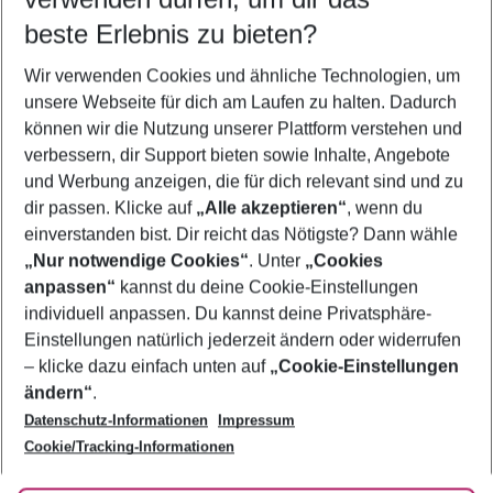
08.08.26
–
06.08.27
5-8 Nächte
beste Erlebnis zu bieten?
Wer wird verreisen
Wir verwenden Cookies und ähnliche Technologien, um
2 Erwachsene
Keine Kinder
unsere Webseite für dich am Laufen zu halten. Dadurch
können wir die Nutzung unserer Plattform verstehen und
Mehr Filter anzeigen
verbessern, dir Support bieten sowie Inhalte, Angebote
und Werbung anzeigen, die für dich relevant sind und zu
dir passen. Klicke auf
„Alle akzeptieren“
, wenn du
einverstanden bist. Dir reicht das Nötigste? Dann wähle
„Nur notwendige Cookies“
. Unter
„Cookies
anpassen“
kannst du deine Cookie-Einstellungen
Footer
Footer navigation
individuell anpassen. Du kannst deine Privatsphäre-
Über uns
Einstellungen natürlich jederzeit ändern oder widerrufen
AGB
– klicke dazu einfach unten auf
„Cookie-Einstellungen
Service & Hilfe
Bestpreisgarantie
ändern“
.
Datenschutz-Informationen
Impressum
Agenturbetreuung
Cookie-Einstellungen ändern
Folge uns
Barrierefreies Reisen
Cookie/Tracking-Informationen
Cookie-Richtlinie
Check-in
Datenschutz