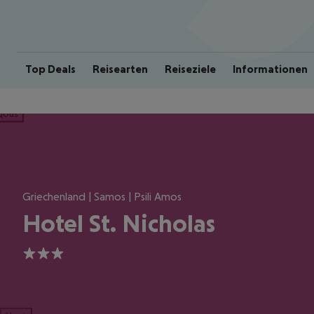
Top Deals
Reisearten
Reiseziele
Informationen
ious
Griechenland | Samos | Psili Amos
Hotel St. Nicholas
3