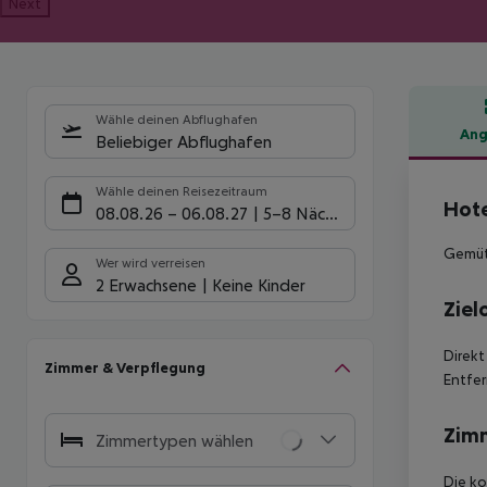
Next
Wähle deinen Abflughafen
Ang
Beliebiger Abflughafen
Hote
Wähle deinen Reisezeitraum
Hote
08.08.26
–
06.08.27
5-8 Nächte
Gemütl
Wer wird verreisen
2 Erwachsene
Keine Kinder
Ziel
Direkt
Zimmer & Verpflegung
Entfer
Zim
Zimmertypen wählen
Die ko