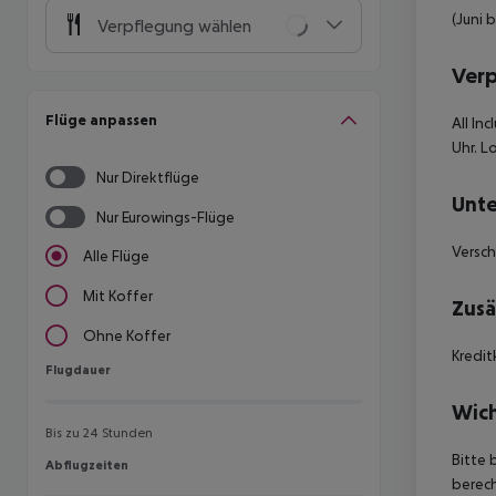
(Juni 
Verpflegung wählen
Ver
Flüge anpassen
All Inc
Uhr. L
Nur Direktflüge
Unte
Nur Eurowings-Flüge
Versc
Alle Flüge
Mit Koffer
Zusä
Ohne Koffer
Kredit
Flugdauer
Flugdauer
Wich
Bis zu 24 Stunden
Bitte 
Abflugzeiten
Abflugzeiten
berech