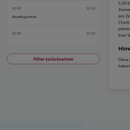
5,00 E
00:00
23:59
Zimmer
pro Zi
Rückflugzeiten
Rückflugzeiten
Check-
planmä
00:00
23:59
bzw. S
Hinw
Filter zurücksetzen
Diese 
haben,
Footer