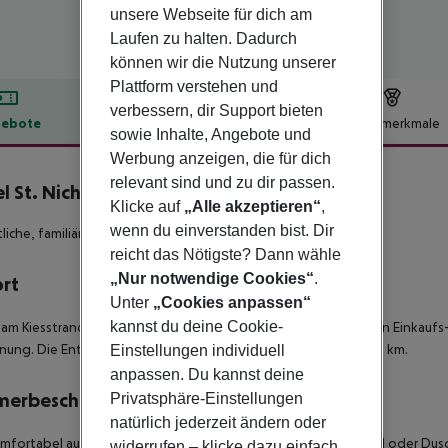
unsere Webseite für dich am
Laufen zu halten. Dadurch
können wir die Nutzung unserer
Plattform verstehen und
verbessern, dir Support bieten
ebote
Hotelbeschreibung
Hotelmerkmale
sowie Inhalte, Angebote und
lbeschreibung
Werbung anzeigen, die für dich
relevant sind und zu dir passen.
l St. Nicholas
Klicke auf
„Alle akzeptieren“
,
3
wenn du einverstanden bist. Dir
iche, familiär geführte Anlage.
reicht das Nötigste? Dann wähle
„Nur notwendige Cookies“
.
ort
Unter
„Cookies anpassen“
kannst du deine Cookie-
 am Kiesstrand von Mykali gelegen. Samos Stadt mit zahlreichen Einkaufs-
nung. Die Entfernung zum Flughafen von Samos beträgt ca. 10 km.
Einstellungen individuell
anpassen. Du kannst deine
merbeschreibung
Privatsphäre-Einstellungen
natürlich jederzeit ändern oder
mfortabel ausgestatteten DOPPELZIMMER verfügen über Bad oder Dusche
widerrufen – klicke dazu einfach