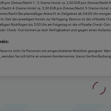
UR pro Zimmer/Nacht 1 - 2-Sterne Hotel: ca. 2,00 EUR pro Zimmer/Nacht 
/Nacht 4-Sterne Hotel: ca. 3,00 EUR pro Zimmer/Nacht 3-Sterne Hotel: ca
mmer/Nacht Bei planmäßiger Ankunft im Zielgebiet ab 04:00 Uhr morgens
In-Zeit des jeweiligen Hotels zur Verfügung. Ebenso ist die offizielle C
ßigen Rückflügen bis 3:00 Uhr am Folgetag ist die offizielle Check-Out
pät-Check-Out können je nach Verfügbarkeit und gegen einen Aufpreis
eis:
Reise ist nicht für Personen mit eingeschränkter Mobilität geeignet. We
 wenden Sie sich bitte an unseren Kundenservice, bevor Sie Ihre Buchung