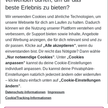
08.08.26
–
06.08.27
5-8 Nächte
beste Erlebnis zu bieten?
Wer wird verreisen
Wir verwenden Cookies und ähnliche Technologien, um
2 Erwachsene
Keine Kinder
unsere Webseite für dich am Laufen zu halten. Dadurch
können wir die Nutzung unserer Plattform verstehen und
Mehr Filter anzeigen
verbessern, dir Support bieten sowie Inhalte, Angebote
und Werbung anzeigen, die für dich relevant sind und zu
dir passen. Klicke auf
„Alle akzeptieren“
, wenn du
einverstanden bist. Dir reicht das Nötigste? Dann wähle
„Nur notwendige Cookies“
. Unter
„Cookies
anpassen“
kannst du deine Cookie-Einstellungen
Footer
Footer navigation
individuell anpassen. Du kannst deine Privatsphäre-
Über uns
Einstellungen natürlich jederzeit ändern oder widerrufen
AGB
– klicke dazu einfach unten auf
„Cookie-Einstellungen
Service & Hilfe
Bestpreisgarantie
ändern“
.
Datenschutz-Informationen
Impressum
Agenturbetreuung
Cookie-Einstellungen ändern
Folge uns
Barrierefreies Reisen
Cookie/Tracking-Informationen
Cookie-Richtlinie
Check-in
Datenschutz