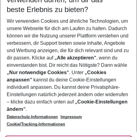
10.08.26
–
08.08.27
5-8 Nächte
beste Erlebnis zu bieten?
Wer wird verreisen
Wir verwenden Cookies und ähnliche Technologien, um
2 Erwachsene
Keine Kinder
unsere Webseite für dich am Laufen zu halten. Dadurch
können wir die Nutzung unserer Plattform verstehen und
Mehr Filter anzeigen
verbessern, dir Support bieten sowie Inhalte, Angebote
und Werbung anzeigen, die für dich relevant sind und zu
dir passen. Klicke auf
„Alle akzeptieren“
, wenn du
einverstanden bist. Dir reicht das Nötigste? Dann wähle
„Nur notwendige Cookies“
. Unter
„Cookies
anpassen“
kannst du deine Cookie-Einstellungen
Footer
Footer navigation
individuell anpassen. Du kannst deine Privatsphäre-
Über uns
Einstellungen natürlich jederzeit ändern oder widerrufen
AGB
– klicke dazu einfach unten auf
„Cookie-Einstellungen
Service & Hilfe
Bestpreisgarantie
ändern“
.
Datenschutz-Informationen
Impressum
Agenturbetreuung
Cookie-Einstellungen ändern
Folge uns
Barrierefreies Reisen
Cookie/Tracking-Informationen
Cookie-Richtlinie
Check-in
Datenschutz