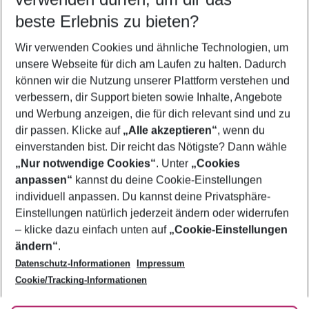
11.08.26
–
09.08.27
5-8 Nächte
beste Erlebnis zu bieten?
Wer wird verreisen
Wir verwenden Cookies und ähnliche Technologien, um
2 Erwachsene
Keine Kinder
unsere Webseite für dich am Laufen zu halten. Dadurch
können wir die Nutzung unserer Plattform verstehen und
Mehr Filter anzeigen
verbessern, dir Support bieten sowie Inhalte, Angebote
und Werbung anzeigen, die für dich relevant sind und zu
dir passen. Klicke auf
„Alle akzeptieren“
, wenn du
einverstanden bist. Dir reicht das Nötigste? Dann wähle
„Nur notwendige Cookies“
. Unter
„Cookies
anpassen“
kannst du deine Cookie-Einstellungen
Footer
Footer navigation
individuell anpassen. Du kannst deine Privatsphäre-
Über uns
Einstellungen natürlich jederzeit ändern oder widerrufen
AGB
– klicke dazu einfach unten auf
„Cookie-Einstellungen
Service & Hilfe
Bestpreisgarantie
ändern“
.
Datenschutz-Informationen
Impressum
Agenturbetreuung
Cookie-Einstellungen ändern
Folge uns
Barrierefreies Reisen
Cookie/Tracking-Informationen
Cookie-Richtlinie
Check-in
Datenschutz