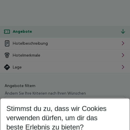
Angebote
Hotelbeschreibung
Hotelmerkmale
Lage
Angebote filtern
Ändern Sie Ihre Kriterien nach Ihren Wünschen
Wähle deinen Abflughafen
Beliebiger Abflughafen
Stimmst du zu, dass wir Cookies
verwenden dürfen, um dir das
Wähle deinen Reisezeitraum
11.08.26
–
09.08.27
5-8 Nächte
beste Erlebnis zu bieten?