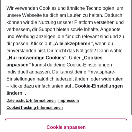
Wer wird verreisen
Wir verwenden Cookies und ähnliche Technologien, um
2 Erwachsene
Keine Kinder
unsere Webseite für dich am Laufen zu halten. Dadurch
können wir die Nutzung unserer Plattform verstehen und
Mehr Filter anzeigen
verbessern, dir Support bieten sowie Inhalte, Angebote
und Werbung anzeigen, die für dich relevant sind und zu
dir passen. Klicke auf
„Alle akzeptieren“
, wenn du
einverstanden bist. Dir reicht das Nötigste? Dann wähle
„Nur notwendige Cookies“
. Unter
„Cookies
anpassen“
kannst du deine Cookie-Einstellungen
Footer
Footer navigation
individuell anpassen. Du kannst deine Privatsphäre-
Über uns
Einstellungen natürlich jederzeit ändern oder widerrufen
AGB
– klicke dazu einfach unten auf
„Cookie-Einstellungen
Service & Hilfe
Bestpreisgarantie
ändern“
.
Datenschutz-Informationen
Impressum
Agenturbetreuung
Cookie-Einstellungen ändern
Folge uns
Barrierefreies Reisen
Cookie/Tracking-Informationen
Cookie-Richtlinie
Check-in
Datenschutz
FAQ
Fakten
Cookie anpassen
HanseMerkur Reiseversicherung
Flexibel buchen