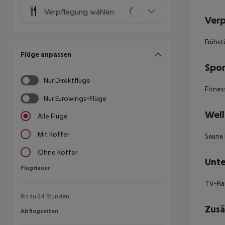
Verpflegung wählen
Ver
Frühst
Flüge anpassen
Spor
Nur Direktflüge
Fitnes
Nur Eurowings-Flüge
Well
Alle Flüge
Mit Koffer
Sauna
Ohne Koffer
Unte
Flugdauer
Flugdauer
TV-Ra
Bis zu 24 Stunden
Zusä
Abflugzeiten
Abflugzeiten