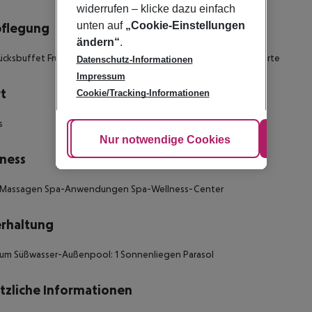
widerrufen – klicke dazu einfach
unten auf
„Cookie-Einstellungen
pflegung
ändern“
.
ücksbuffet Frühstück Mittagessen à la carte Abendessen à la carte
Datenschutz-Informationen
Impressum
t
Cookie/Tracking-Informationen
s
Cookie anpassen
Nur notwendige Cookies
Alle
ness
 Massagen Spa-Anwendungen Spa-Wellness-Center
rhaltung
um Süßwasser-Außenpool: 1 Sonnenliegen Parasol
tzliche Informationen