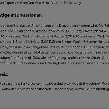
an Express MasterCard Visa Nicht-Raucher-Einrichtung
tige Informationen
beachten Sie, dass in Griechenland eine Klimasteuer erhoben wird. Die Zah
net. April - Oktober: 5-Sterne Hotel: ca. 15,00 EUR pro Zimmer/Nacht 4-S
UR pro Zimmer/Nacht 1 - 2-Sterne Hotel: ca. 2,00 EUR pro Zimmer/Nacht 
/Nacht 4-Sterne Hotel: ca. 3,00 EUR pro Zimmer/Nacht 3-Sterne Hotel: ca
mmer/Nacht Bei planmäßiger Ankunft im Zielgebiet ab 04:00 Uhr morgens
In-Zeit des jeweiligen Hotels zur Verfügung. Ebenso ist die offizielle C
ßigen Rückflügen bis 3:00 Uhr am Folgetag ist die offizielle Check-Out
pät-Check-Out können je nach Verfügbarkeit und gegen einen Aufpreis
eis:
Reise ist nicht für Personen mit eingeschränkter Mobilität geeignet. We
 wenden Sie sich bitte an unseren Kundenservice, bevor Sie Ihre Buchung