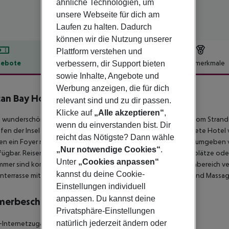
ähnliche Technologien, um
unsere Webseite für dich am
Laufen zu halten. Dadurch
können wir die Nutzung unserer
Plattform verstehen und
ebote
Hotelbeschreibung
Hotelmerkmale
verbessern, dir Support bieten
sowie Inhalte, Angebote und
lbeschreibung
Werbung anzeigen, die für dich
can Bay Hotel
relevant sind und zu dir passen.
4
Klicke auf
„Alle akzeptieren“
,
 wunderschöne Hotel liegt auf der Insel Mykonos, nur 300 m vom Stran
wenn du einverstanden bist. Dir
fen der Insel ist 20 Minuten entfernt. Das im Jahr 2000 eröffnete Hotel
reicht das Nötigste? Dann wähle
en ein Foyer mit 24-Stunden-Rezeption und eine Cocktailbar, umgeben 
„Nur notwendige Cookies“
.
rfügbar. Reisende, die mit dem Auto anreisen, können die Parkplätze od
Unter
„Cookies anpassen“
mmer sind komfortabel und komplett ausgestattet. Der Außenbereich ve
kannst du deine Cookie-
terrasse mit Sonnenliegen und Sonnenschirmen. Eine Sauna und Massage
Einstellungen individuell
anpassen. Du kannst deine
merbeschreibung
Privatsphäre-Einstellungen
natürlich jederzeit ändern oder
Internetzugang Raucherzimmer: nein