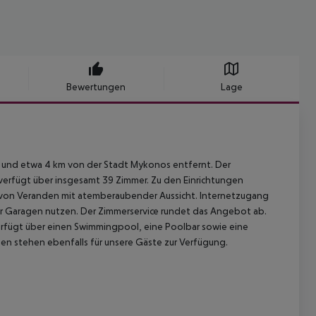
Bewertungen
Lage
d und etwa 4 km von der Stadt Mykonos entfernt. Der
 verfügt über insgesamt 39 Zimmer. Zu den Einrichtungen
von Veranden mit atemberaubender Aussicht. Internetzugang
er Garagen nutzen. Der Zimmerservice rundet das Angebot ab.
rfügt über einen Swimmingpool, eine Poolbar sowie eine
n stehen ebenfalls für unsere Gäste zur Verfügung.