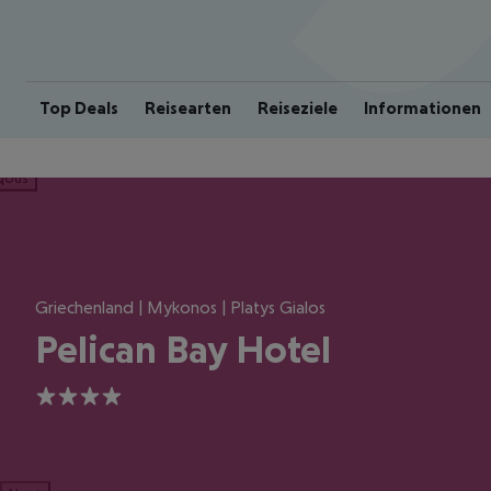
Top Deals
Reisearten
Reiseziele
Informationen
ious
Griechenland | Mykonos | Platys Gialos
Pelican Bay Hotel
4