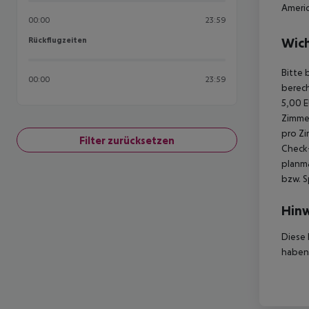
Americ
00:00
23:59
Rückflugzeiten
Wich
Rückflugzeiten
Bitte 
00:00
23:59
berech
5,00 E
Zimmer
pro Zi
Filter zurücksetzen
Check-
planmä
bzw. S
Hinw
Diese 
haben,