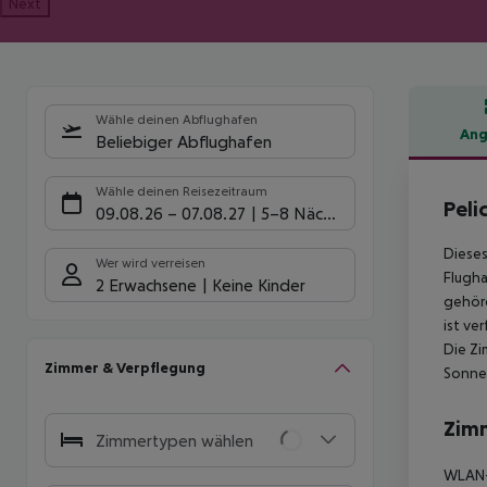
Next
Wähle deinen Abflughafen
Ang
Beliebiger Abflughafen
Hote
Wähle deinen Reisezeitraum
Peli
09.08.26
–
07.08.27
5-8 Nächte
Dieses
Wer wird verreisen
Flugha
2 Erwachsene
Keine Kinder
gehör
ist ve
Die Zi
Zimmer & Verpflegung
Sonnen
Zim
Zimmertypen wählen
WLAN-