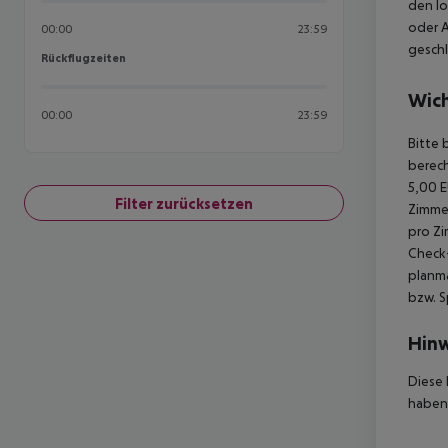
den lo
oder 
00:00
23:59
geschl
Rückflugzeiten
Rückflugzeiten
Wich
00:00
23:59
Bitte 
berech
5,00 E
Filter zurücksetzen
Zimmer
pro Zi
Check-
planmä
bzw. S
Hinw
Diese 
haben,