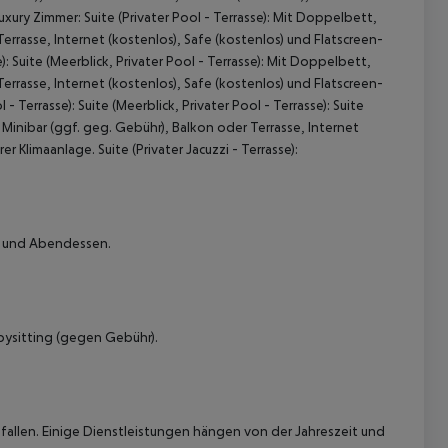
uxury Zimmer: Suite (Privater Pool - Terrasse): Mit Doppelbett,
errasse, Internet (kostenlos), Safe (kostenlos) und Flatscreen-
e): Suite (Meerblick, Privater Pool - Terrasse): Mit Doppelbett,
errasse, Internet (kostenlos), Safe (kostenlos) und Flatscreen-
- Terrasse): Suite (Meerblick, Privater Pool - Terrasse): Suite
, Minibar (ggf. geg. Gebühr), Balkon oder Terrasse, Internet
r Klimaanlage. Suite (Privater Jacuzzi - Terrasse):
 akzeptieren
ck und Abendessen.
bysitting (gegen Gebühr).
allen. Einige Dienstleistungen hängen von der Jahreszeit und