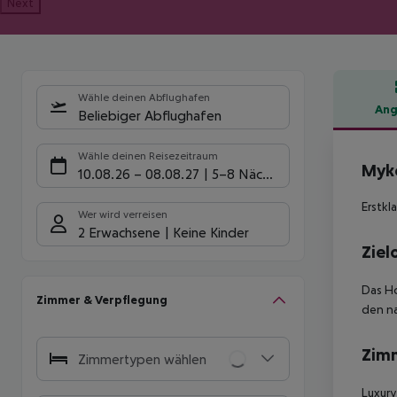
Next
Wähle deinen Abflughafen
Ang
Beliebiger Abflughafen
Hote
Wähle deinen Reisezeitraum
Myko
10.08.26
–
08.08.27
5-8 Nächte
Erstkl
Wer wird verreisen
2 Erwachsene
Keine Kinder
Ziel
Das Ho
Zimmer & Verpflegung
den n
Zim
Zimmertypen wählen
Luxury