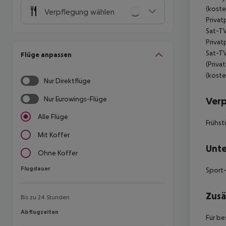
(koste
Verpflegung wählen
Privat
Sat-TV
Privat
Sat-TV
Flüge anpassen
(Priva
(koste
Nur Direktflüge
Nur Eurowings-Flüge
Ver
Alle Flüge
Frühst
Mit Koffer
Unte
Ohne Koffer
Flugdauer
Flugdauer
Sport-
Zusä
Bis zu 24 Stunden
Abflugzeiten
Abflugzeiten
Für be