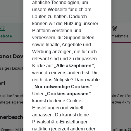
ähnliche Technologien, um
unsere Webseite für dich am
Laufen zu halten. Dadurch
können wir die Nutzung unserer
Plattform verstehen und
ebote
Hotelbeschreibung
Hotelmerkmale
verbessern, dir Support bieten
sowie Inhalte, Angebote und
lbeschreibung
Werbung anzeigen, die für dich
nos Dove Beach Hotel
relevant sind und zu dir passen.
5
Klicke auf
„Alle akzeptieren“
,
assiges Luxushotel mit traumhafter Lage!
wenn du einverstanden bist. Dir
reicht das Nötigste? Dann wähle
ort
„Nur notwendige Cookies“
.
Unter
„Cookies anpassen“
tel befindet sich etwa 50m vom traumhaften Strand 'Platis Yialos' entfe
kannst du deine Cookie-
ahegelegenen Stränden gegen Gebühr an. Mykonos Stadt ist etwa 4km e
Einstellungen individuell
anpassen. Du kannst deine
merbeschreibung
Privatsphäre-Einstellungen
natürlich jederzeit ändern oder
 Zimmer: Mit Doppelbett, Wasserkocher (kostenlos), Minibar (ggf. geg. Ge