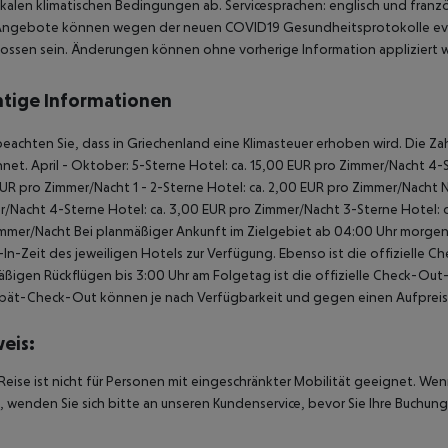
kalen klimatischen Bedingungen ab. Servicesprachen: englisch und französ
Angebote können wegen der neuen COVID19 Gesundheitsprotokolle even
ossen sein. Änderungen können ohne vorherige Information appliziert 
tige Informationen
beachten Sie, dass in Griechenland eine Klimasteuer erhoben wird. Die Zah
net. April - Oktober: 5-Sterne Hotel: ca. 15,00 EUR pro Zimmer/Nacht 4-S
UR pro Zimmer/Nacht 1 - 2-Sterne Hotel: ca. 2,00 EUR pro Zimmer/Nacht 
/Nacht 4-Sterne Hotel: ca. 3,00 EUR pro Zimmer/Nacht 3-Sterne Hotel: ca
mmer/Nacht Bei planmäßiger Ankunft im Zielgebiet ab 04:00 Uhr morgens
In-Zeit des jeweiligen Hotels zur Verfügung. Ebenso ist die offizielle C
ßigen Rückflügen bis 3:00 Uhr am Folgetag ist die offizielle Check-Out
pät-Check-Out können je nach Verfügbarkeit und gegen einen Aufpreis
eis:
Reise ist nicht für Personen mit eingeschränkter Mobilität geeignet. We
 wenden Sie sich bitte an unseren Kundenservice, bevor Sie Ihre Buchung