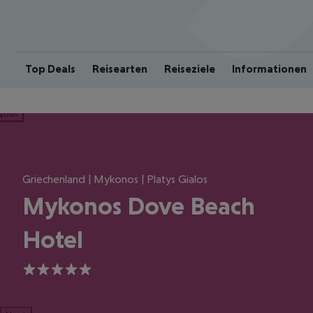
Top Deals
Reisearten
Reiseziele
Informationen
ious
Griechenland | Mykonos | Platys Gialos
Mykonos Dove Beach
Hotel
5