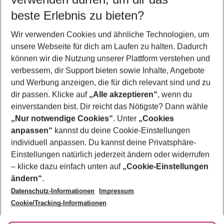
11.08.26
–
09.08.27
5-8 Nächte
beste Erlebnis zu bieten?
Wer wird verreisen
Wir verwenden Cookies und ähnliche Technologien, um
2 Erwachsene
Keine Kinder
unsere Webseite für dich am Laufen zu halten. Dadurch
können wir die Nutzung unserer Plattform verstehen und
Mehr Filter anzeigen
verbessern, dir Support bieten sowie Inhalte, Angebote
und Werbung anzeigen, die für dich relevant sind und zu
dir passen. Klicke auf
„Alle akzeptieren“
, wenn du
einverstanden bist. Dir reicht das Nötigste? Dann wähle
„Nur notwendige Cookies“
. Unter
„Cookies
anpassen“
kannst du deine Cookie-Einstellungen
Footer
Footer navigation
individuell anpassen. Du kannst deine Privatsphäre-
Über uns
Einstellungen natürlich jederzeit ändern oder widerrufen
AGB
– klicke dazu einfach unten auf
„Cookie-Einstellungen
Service & Hilfe
Bestpreisgarantie
ändern“
.
Datenschutz-Informationen
Impressum
Agenturbetreuung
Cookie-Einstellungen ändern
Folge uns
Barrierefreies Reisen
Cookie/Tracking-Informationen
Cookie-Richtlinie
Check-in
Datenschutz