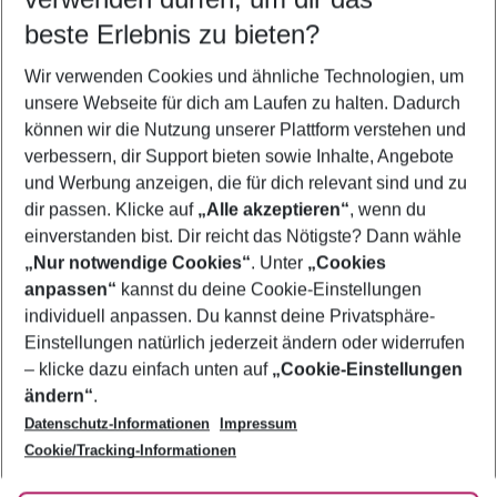
09.08.26
–
07.08.27
5-8 Nächte
beste Erlebnis zu bieten?
Wer wird verreisen
Wir verwenden Cookies und ähnliche Technologien, um
2 Erwachsene
Keine Kinder
unsere Webseite für dich am Laufen zu halten. Dadurch
können wir die Nutzung unserer Plattform verstehen und
Mehr Filter anzeigen
verbessern, dir Support bieten sowie Inhalte, Angebote
und Werbung anzeigen, die für dich relevant sind und zu
dir passen. Klicke auf
„Alle akzeptieren“
, wenn du
einverstanden bist. Dir reicht das Nötigste? Dann wähle
„Nur notwendige Cookies“
. Unter
„Cookies
anpassen“
kannst du deine Cookie-Einstellungen
Footer
Footer navigation
individuell anpassen. Du kannst deine Privatsphäre-
Über uns
Einstellungen natürlich jederzeit ändern oder widerrufen
AGB
– klicke dazu einfach unten auf
„Cookie-Einstellungen
Service & Hilfe
Bestpreisgarantie
ändern“
.
Datenschutz-Informationen
Impressum
Agenturbetreuung
Cookie-Einstellungen ändern
Folge uns
Barrierefreies Reisen
Cookie/Tracking-Informationen
Cookie-Richtlinie
Check-in
Datenschutz