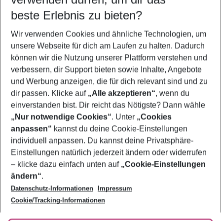
08.08.26
–
06.08.27
5-8 Nächte
beste Erlebnis zu bieten?
Wer wird verreisen
Wir verwenden Cookies und ähnliche Technologien, um
2 Erwachsene
Keine Kinder
unsere Webseite für dich am Laufen zu halten. Dadurch
können wir die Nutzung unserer Plattform verstehen und
Mehr Filter anzeigen
verbessern, dir Support bieten sowie Inhalte, Angebote
und Werbung anzeigen, die für dich relevant sind und zu
dir passen. Klicke auf
„Alle akzeptieren“
, wenn du
einverstanden bist. Dir reicht das Nötigste? Dann wähle
„Nur notwendige Cookies“
. Unter
„Cookies
anpassen“
kannst du deine Cookie-Einstellungen
Footer
Footer navigation
individuell anpassen. Du kannst deine Privatsphäre-
Über uns
Einstellungen natürlich jederzeit ändern oder widerrufen
AGB
– klicke dazu einfach unten auf
„Cookie-Einstellungen
Service & Hilfe
Bestpreisgarantie
ändern“
.
Datenschutz-Informationen
Impressum
Agenturbetreuung
Cookie-Einstellungen ändern
Folge uns
Barrierefreies Reisen
Cookie/Tracking-Informationen
Cookie-Richtlinie
Check-in
Datenschutz