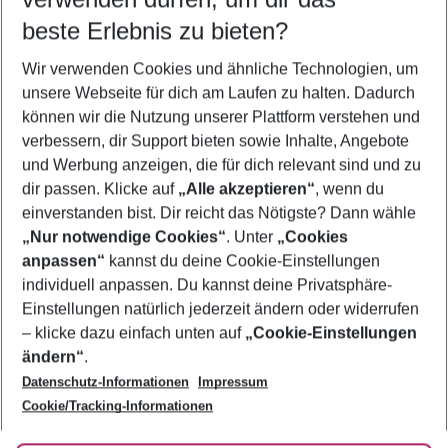
09.08.26
–
07.08.27
5-8 Nächte
beste Erlebnis zu bieten?
Wer wird verreisen
Wir verwenden Cookies und ähnliche Technologien, um
2 Erwachsene
Keine Kinder
unsere Webseite für dich am Laufen zu halten. Dadurch
können wir die Nutzung unserer Plattform verstehen und
Mehr Filter anzeigen
verbessern, dir Support bieten sowie Inhalte, Angebote
und Werbung anzeigen, die für dich relevant sind und zu
dir passen. Klicke auf
„Alle akzeptieren“
, wenn du
einverstanden bist. Dir reicht das Nötigste? Dann wähle
„Nur notwendige Cookies“
. Unter
„Cookies
anpassen“
kannst du deine Cookie-Einstellungen
Footer
Footer navigation
individuell anpassen. Du kannst deine Privatsphäre-
Über uns
Einstellungen natürlich jederzeit ändern oder widerrufen
AGB
– klicke dazu einfach unten auf
„Cookie-Einstellungen
Service & Hilfe
Bestpreisgarantie
ändern“
.
Datenschutz-Informationen
Impressum
Agenturbetreuung
Cookie-Einstellungen ändern
Folge uns
Barrierefreies Reisen
Cookie/Tracking-Informationen
Cookie-Richtlinie
Check-in
Datenschutz