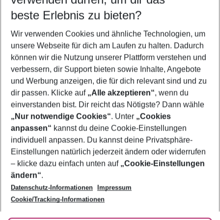
09.08.26
–
07.08.27
5-8 Nächte
beste Erlebnis zu bieten?
Wer wird verreisen
Wir verwenden Cookies und ähnliche Technologien, um
2 Erwachsene
Keine Kinder
unsere Webseite für dich am Laufen zu halten. Dadurch
können wir die Nutzung unserer Plattform verstehen und
Mehr Filter anzeigen
verbessern, dir Support bieten sowie Inhalte, Angebote
und Werbung anzeigen, die für dich relevant sind und zu
dir passen. Klicke auf
„Alle akzeptieren“
, wenn du
einverstanden bist. Dir reicht das Nötigste? Dann wähle
„Nur notwendige Cookies“
. Unter
„Cookies
anpassen“
kannst du deine Cookie-Einstellungen
Footer
Footer navigation
individuell anpassen. Du kannst deine Privatsphäre-
Über uns
Einstellungen natürlich jederzeit ändern oder widerrufen
AGB
– klicke dazu einfach unten auf
„Cookie-Einstellungen
Service & Hilfe
Bestpreisgarantie
ändern“
.
Datenschutz-Informationen
Impressum
Agenturbetreuung
Cookie-Einstellungen ändern
Folge uns
Barrierefreies Reisen
Cookie/Tracking-Informationen
Cookie-Richtlinie
Check-in
Datenschutz