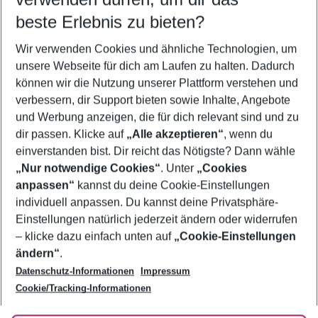
09.08.26
–
07.08.27
5-8 Nächte
beste Erlebnis zu bieten?
Wer wird verreisen
Wir verwenden Cookies und ähnliche Technologien, um
2 Erwachsene
Keine Kinder
unsere Webseite für dich am Laufen zu halten. Dadurch
können wir die Nutzung unserer Plattform verstehen und
Mehr Filter anzeigen
verbessern, dir Support bieten sowie Inhalte, Angebote
und Werbung anzeigen, die für dich relevant sind und zu
dir passen. Klicke auf
„Alle akzeptieren“
, wenn du
einverstanden bist. Dir reicht das Nötigste? Dann wähle
„Nur notwendige Cookies“
. Unter
„Cookies
anpassen“
kannst du deine Cookie-Einstellungen
Footer
Footer navigation
individuell anpassen. Du kannst deine Privatsphäre-
Über uns
Einstellungen natürlich jederzeit ändern oder widerrufen
AGB
– klicke dazu einfach unten auf
„Cookie-Einstellungen
Service & Hilfe
Bestpreisgarantie
ändern“
.
Datenschutz-Informationen
Impressum
Agenturbetreuung
Cookie-Einstellungen ändern
Folge uns
Barrierefreies Reisen
Cookie/Tracking-Informationen
Cookie-Richtlinie
Check-in
Datenschutz