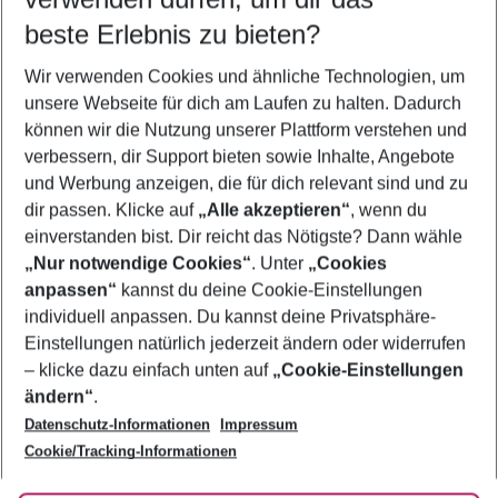
09.08.26
–
07.08.27
5-8 Nächte
beste Erlebnis zu bieten?
Wer wird verreisen
Wir verwenden Cookies und ähnliche Technologien, um
2 Erwachsene
Keine Kinder
unsere Webseite für dich am Laufen zu halten. Dadurch
können wir die Nutzung unserer Plattform verstehen und
Mehr Filter anzeigen
verbessern, dir Support bieten sowie Inhalte, Angebote
und Werbung anzeigen, die für dich relevant sind und zu
dir passen. Klicke auf
„Alle akzeptieren“
, wenn du
einverstanden bist. Dir reicht das Nötigste? Dann wähle
„Nur notwendige Cookies“
. Unter
„Cookies
anpassen“
kannst du deine Cookie-Einstellungen
Footer
Footer navigation
individuell anpassen. Du kannst deine Privatsphäre-
Über uns
Einstellungen natürlich jederzeit ändern oder widerrufen
AGB
– klicke dazu einfach unten auf
„Cookie-Einstellungen
Service & Hilfe
Bestpreisgarantie
ändern“
.
Datenschutz-Informationen
Impressum
Agenturbetreuung
Cookie-Einstellungen ändern
Folge uns
Barrierefreies Reisen
Cookie/Tracking-Informationen
Cookie-Richtlinie
Check-in
Datenschutz