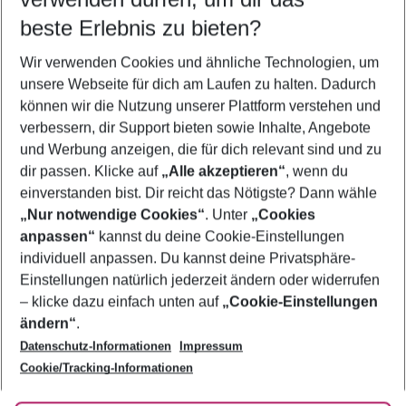
10.08.26
–
08.08.27
5-8 Nächte
beste Erlebnis zu bieten?
Wer wird verreisen
Wir verwenden Cookies und ähnliche Technologien, um
2 Erwachsene
Keine Kinder
unsere Webseite für dich am Laufen zu halten. Dadurch
können wir die Nutzung unserer Plattform verstehen und
Mehr Filter anzeigen
verbessern, dir Support bieten sowie Inhalte, Angebote
und Werbung anzeigen, die für dich relevant sind und zu
dir passen. Klicke auf
„Alle akzeptieren“
, wenn du
einverstanden bist. Dir reicht das Nötigste? Dann wähle
„Nur notwendige Cookies“
. Unter
„Cookies
anpassen“
kannst du deine Cookie-Einstellungen
Footer
Footer navigation
individuell anpassen. Du kannst deine Privatsphäre-
Über uns
Einstellungen natürlich jederzeit ändern oder widerrufen
AGB
– klicke dazu einfach unten auf
„Cookie-Einstellungen
Service & Hilfe
Bestpreisgarantie
ändern“
.
Datenschutz-Informationen
Impressum
Agenturbetreuung
Cookie-Einstellungen ändern
Folge uns
Barrierefreies Reisen
Cookie/Tracking-Informationen
Cookie-Richtlinie
Check-in
Datenschutz