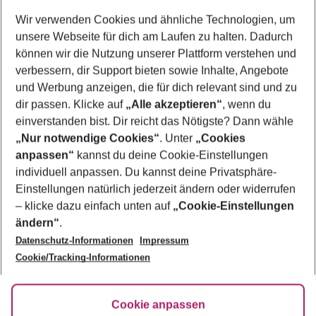
Wer wird verreisen
Wir verwenden Cookies und ähnliche Technologien, um
2 Erwachsene
Keine Kinder
unsere Webseite für dich am Laufen zu halten. Dadurch
können wir die Nutzung unserer Plattform verstehen und
Mehr Filter anzeigen
verbessern, dir Support bieten sowie Inhalte, Angebote
und Werbung anzeigen, die für dich relevant sind und zu
dir passen. Klicke auf
„Alle akzeptieren“
, wenn du
einverstanden bist. Dir reicht das Nötigste? Dann wähle
„Nur notwendige Cookies“
. Unter
„Cookies
anpassen“
kannst du deine Cookie-Einstellungen
Footer
Footer navigation
individuell anpassen. Du kannst deine Privatsphäre-
Über uns
Einstellungen natürlich jederzeit ändern oder widerrufen
AGB
– klicke dazu einfach unten auf
„Cookie-Einstellungen
Service & Hilfe
Bestpreisgarantie
ändern“
.
Datenschutz-Informationen
Impressum
Agenturbetreuung
Cookie-Einstellungen ändern
Folge uns
Barrierefreies Reisen
Cookie/Tracking-Informationen
Cookie-Richtlinie
Check-in
Datenschutz
FAQ
Fakten
Cookie anpassen
HanseMerkur Reiseversicherung
Flexibel buchen