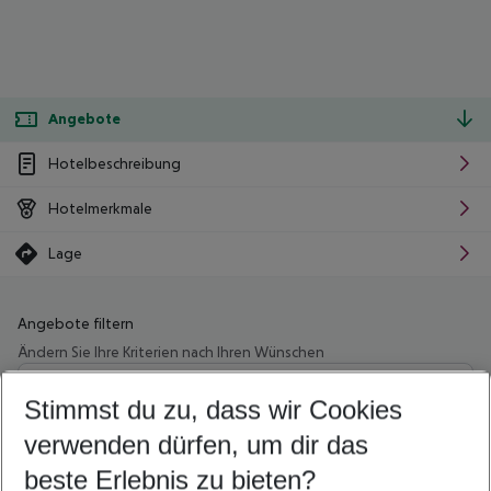
Angebote
Hotelbeschreibung
Hotelmerkmale
Lage
Angebote filtern
Ändern Sie Ihre Kriterien nach Ihren Wünschen
Wähle deinen Abflughafen
Beliebiger Abflughafen
Stimmst du zu, dass wir Cookies
verwenden dürfen, um dir das
Wähle deinen Reisezeitraum
09.08.26
–
07.08.27
5-8 Nächte
beste Erlebnis zu bieten?