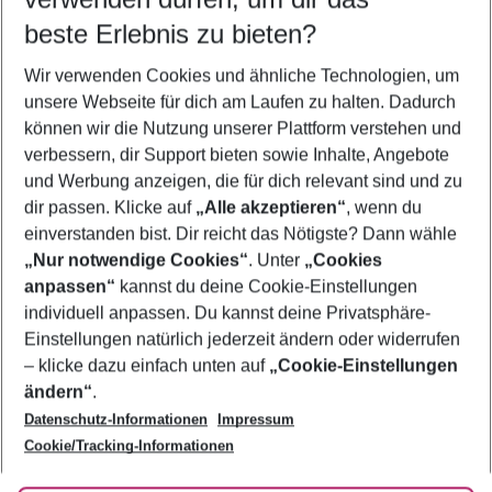
10.08.26
–
08.08.27
5-8 Nächte
beste Erlebnis zu bieten?
Wer wird verreisen
Wir verwenden Cookies und ähnliche Technologien, um
2 Erwachsene
Keine Kinder
unsere Webseite für dich am Laufen zu halten. Dadurch
können wir die Nutzung unserer Plattform verstehen und
Mehr Filter anzeigen
verbessern, dir Support bieten sowie Inhalte, Angebote
und Werbung anzeigen, die für dich relevant sind und zu
dir passen. Klicke auf
„Alle akzeptieren“
, wenn du
einverstanden bist. Dir reicht das Nötigste? Dann wähle
„Nur notwendige Cookies“
. Unter
„Cookies
anpassen“
kannst du deine Cookie-Einstellungen
Footer
Footer navigation
individuell anpassen. Du kannst deine Privatsphäre-
Über uns
Einstellungen natürlich jederzeit ändern oder widerrufen
AGB
– klicke dazu einfach unten auf
„Cookie-Einstellungen
Service & Hilfe
Bestpreisgarantie
ändern“
.
Datenschutz-Informationen
Impressum
Agenturbetreuung
Cookie-Einstellungen ändern
Folge uns
Barrierefreies Reisen
Cookie/Tracking-Informationen
Cookie-Richtlinie
Check-in
Datenschutz