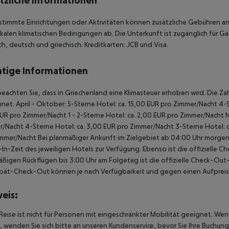
tzliche Informationen
stimmte Einrichtungen oder Aktivitäten können zusätzliche Gebühren anf
kalen klimatischen Bedingungen ab. Die Unterkunft ist zugänglich für Gä
ch, deutsch und griechisch. Kreditkarten: JCB und Visa.
tige Informationen
beachten Sie, dass in Griechenland eine Klimasteuer erhoben wird. Die Zah
net. April - Oktober: 5-Sterne Hotel: ca. 15,00 EUR pro Zimmer/Nacht 4-S
UR pro Zimmer/Nacht 1 - 2-Sterne Hotel: ca. 2,00 EUR pro Zimmer/Nacht 
/Nacht 4-Sterne Hotel: ca. 3,00 EUR pro Zimmer/Nacht 3-Sterne Hotel: ca
mmer/Nacht Bei planmäßiger Ankunft im Zielgebiet ab 04:00 Uhr morgens
In-Zeit des jeweiligen Hotels zur Verfügung. Ebenso ist die offizielle C
ßigen Rückflügen bis 3:00 Uhr am Folgetag ist die offizielle Check-Out
pät-Check-Out können je nach Verfügbarkeit und gegen einen Aufpreis
eis:
Reise ist nicht für Personen mit eingeschränkter Mobilität geeignet. We
 wenden Sie sich bitte an unseren Kundenservice, bevor Sie Ihre Buchung