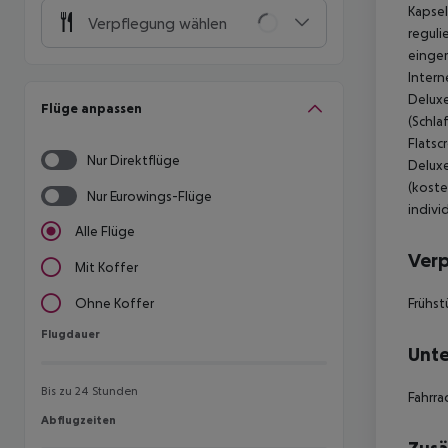
Kapsel
Verpflegung wählen
reguli
einger
Intern
Deluxe
Flüge anpassen
(Schla
Flatsc
Nur Direktflüge
Deluxe
(koste
Nur Eurowings-Flüge
indivi
Alle Flüge
Ver
Mit Koffer
Frühst
Ohne Koffer
Flugdauer
Flugdauer
Unte
Bis zu 24 Stunden
Fahrra
Abflugzeiten
Abflugzeiten