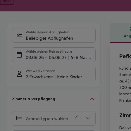
Next
Wähle deinen Abflughafen
Ang
Beliebiger Abflughafen
Hote
Wähle deinen Reisezeitraum
Pefk
08.08.26
–
06.08.27
5-8 Nächte
Rund 2
Wer wird verreisen
Sonnen
2 Erwachsene
Keine Kinder
ca. 45
300 m.
Motorr
Zimmer & Verpflegung
Kranke
Zim
Zimmertypen wählen
Deluxe