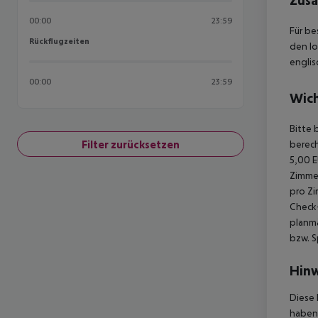
Zusä
00:00
23:59
Für be
Rückflugzeiten
Rückflugzeiten
den lo
englis
00:00
23:59
Wich
Bitte 
Filter zurücksetzen
berech
5,00 E
Zimmer
pro Zi
Check-
planmä
bzw. S
Hinw
Diese 
haben,