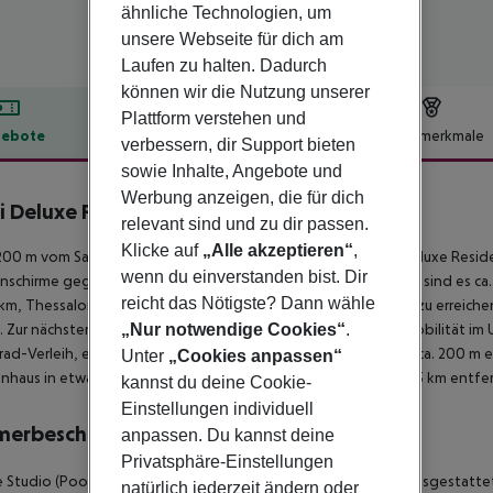
ähnliche Technologien, um
unsere Webseite für dich am
Laufen zu halten. Dadurch
können wir die Nutzung unserer
Plattform verstehen und
ebote
Hotelbeschreibung
Hotelmerkmale
verbessern, dir Support bieten
lbeschreibung
sowie Inhalte, Angebote und
Werbung anzeigen, die für dich
i Deluxe Residences
relevant sind und zu dir passen.
4
Klicke auf
„Alle akzeptieren“
,
00 m vom Sand-/Kiesstrand entfernt liegt das Hotel Pefki Deluxe Resid
wenn du einverstanden bist. Dir
schirme gegen Gebühr verfügbar. Zum touristischen Zentrum sind es ca. 2
reicht das Nötigste? Dann wähle
 km, Thessaloniki ca. 100 km). Ein Supermarkt ist nach ca. 100 m zu errei
 Zur nächsten Diskothek gelangt man nach rund 500 m. Für Mobilität im
„Nur notwendige Cookies“
.
ad-Verleih, ein Taxistand (ca. 300 m) und eine Bushaltestelle (ca. 200 m e
Unter
„Cookies anpassen“
nhaus in etwa 70 km Entfernung. Der Flughafen (SKG) ist ca. 95 km entfer
kannst du deine Cookie-
Einstellungen individuell
merbeschreibung
anpassen. Du kannst deine
Privatsphäre-Einstellungen
 Studio (Poolblick): Die modern eingerichteten Zimmer sind ausgestatte
natürlich jederzeit ändern oder