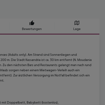
Bewertungen
Lage
ences (Adults only). Am Strand sind Sonnenliegen und
00 m. Die Stadt Kassandria ist ca. 30 km entfernt (N. Moudania
chen. Zu den nächsten Bars und Restaurants gelangt man nach rund
 Urlaub sorgen neben einem Mietwagen-Verleih auch ein
ntfernt). Zur ärztlichen Versorgung im Notfall befindet sich ein
nt.
t mit Doppelbett, Babybett (kostenlos),