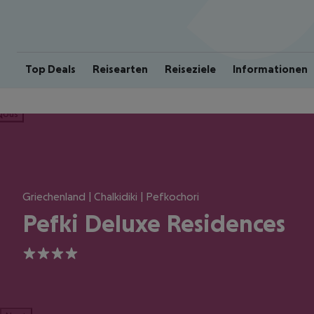
Top Deals
Reisearten
Reiseziele
Informationen
ious
Griechenland | Chalkidiki | Pefkochori
Pefki Deluxe Residences
4