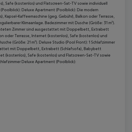
), Safe (kostenlos) und Flatscreen-Sat-TV sowie individuell
 (Poolblick): Deluxe Apartment (Poolblick): Die modern
), Kapsel‑Kaffeemaschine (geg. Gebühr), Balkon oder Terrasse,
regulierbarer Klimaanlage. Badezimmer mit Dusche (Größe: 31 m²).
chteten Zimmer sind ausgestattet mit Doppelbett, Extrabett
n oder Terrasse, Internet (kostenlos), Safe (kostenlos) und
usche (Größe: 21 m²). Deluxe Studio (Pool Front): 1 Schlafzimmer
attet mit Doppelbett, Extrabett (Schlafsofa), Babybett
et (kostenlos), Safe (kostenlos) und Flatscreen-Sat-TV sowie
 akzeptieren
Schlafzimmer Deluxe Apartment (Poolblick):