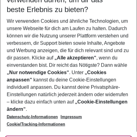
08.08.26
–
06.08.27
5-8 Nächte
beste Erlebnis zu bieten?
Wer wird verreisen
Wir verwenden Cookies und ähnliche Technologien, um
2 Erwachsene
Keine Kinder
unsere Webseite für dich am Laufen zu halten. Dadurch
können wir die Nutzung unserer Plattform verstehen und
Mehr Filter anzeigen
verbessern, dir Support bieten sowie Inhalte, Angebote
und Werbung anzeigen, die für dich relevant sind und zu
dir passen. Klicke auf
„Alle akzeptieren“
, wenn du
einverstanden bist. Dir reicht das Nötigste? Dann wähle
„Nur notwendige Cookies“
. Unter
„Cookies
anpassen“
kannst du deine Cookie-Einstellungen
Footer
Footer navigation
individuell anpassen. Du kannst deine Privatsphäre-
Über uns
Einstellungen natürlich jederzeit ändern oder widerrufen
AGB
– klicke dazu einfach unten auf
„Cookie-Einstellungen
Service & Hilfe
Bestpreisgarantie
ändern“
.
Datenschutz-Informationen
Impressum
Agenturbetreuung
Cookie-Einstellungen ändern
Folge uns
Barrierefreies Reisen
Cookie/Tracking-Informationen
Cookie-Richtlinie
Check-in
Datenschutz