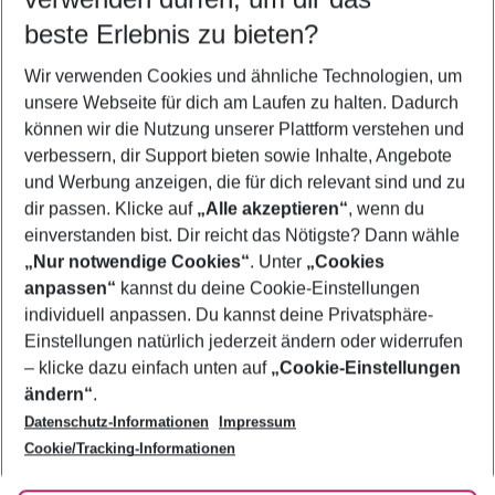
08.08.26
–
06.08.27
5-8 Nächte
beste Erlebnis zu bieten?
Wer wird verreisen
Wir verwenden Cookies und ähnliche Technologien, um
2 Erwachsene
Keine Kinder
unsere Webseite für dich am Laufen zu halten. Dadurch
können wir die Nutzung unserer Plattform verstehen und
Mehr Filter anzeigen
verbessern, dir Support bieten sowie Inhalte, Angebote
und Werbung anzeigen, die für dich relevant sind und zu
dir passen. Klicke auf
„Alle akzeptieren“
, wenn du
einverstanden bist. Dir reicht das Nötigste? Dann wähle
„Nur notwendige Cookies“
. Unter
„Cookies
anpassen“
kannst du deine Cookie-Einstellungen
Footer
Footer navigation
individuell anpassen. Du kannst deine Privatsphäre-
Über uns
Einstellungen natürlich jederzeit ändern oder widerrufen
AGB
– klicke dazu einfach unten auf
„Cookie-Einstellungen
Service & Hilfe
Bestpreisgarantie
ändern“
.
Datenschutz-Informationen
Impressum
Agenturbetreuung
Cookie-Einstellungen ändern
Folge uns
Barrierefreies Reisen
Cookie/Tracking-Informationen
Cookie-Richtlinie
Check-in
Datenschutz