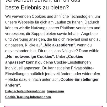
10.08.26
–
08.08.27
5-8 Nächte
beste Erlebnis zu bieten?
Wer wird verreisen
Wir verwenden Cookies und ähnliche Technologien, um
2 Erwachsene
Keine Kinder
unsere Webseite für dich am Laufen zu halten. Dadurch
können wir die Nutzung unserer Plattform verstehen und
Mehr Filter anzeigen
verbessern, dir Support bieten sowie Inhalte, Angebote
und Werbung anzeigen, die für dich relevant sind und zu
dir passen. Klicke auf
„Alle akzeptieren“
, wenn du
einverstanden bist. Dir reicht das Nötigste? Dann wähle
„Nur notwendige Cookies“
. Unter
„Cookies
anpassen“
kannst du deine Cookie-Einstellungen
Footer
Footer navigation
individuell anpassen. Du kannst deine Privatsphäre-
Über uns
Einstellungen natürlich jederzeit ändern oder widerrufen
AGB
– klicke dazu einfach unten auf
„Cookie-Einstellungen
Service & Hilfe
Bestpreisgarantie
ändern“
.
Datenschutz-Informationen
Impressum
Agenturbetreuung
Cookie-Einstellungen ändern
Folge uns
Barrierefreies Reisen
Cookie/Tracking-Informationen
Cookie-Richtlinie
Check-in
Datenschutz