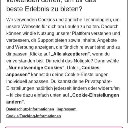
08.08.26
–
06.08.27
5-8 Nächte
beste Erlebnis zu bieten?
Wer wird verreisen
Wir verwenden Cookies und ähnliche Technologien, um
2 Erwachsene
Keine Kinder
unsere Webseite für dich am Laufen zu halten. Dadurch
können wir die Nutzung unserer Plattform verstehen und
Mehr Filter anzeigen
verbessern, dir Support bieten sowie Inhalte, Angebote
und Werbung anzeigen, die für dich relevant sind und zu
dir passen. Klicke auf
„Alle akzeptieren“
, wenn du
einverstanden bist. Dir reicht das Nötigste? Dann wähle
„Nur notwendige Cookies“
. Unter
„Cookies
anpassen“
kannst du deine Cookie-Einstellungen
Footer
Footer navigation
individuell anpassen. Du kannst deine Privatsphäre-
Über uns
Einstellungen natürlich jederzeit ändern oder widerrufen
AGB
– klicke dazu einfach unten auf
„Cookie-Einstellungen
Service & Hilfe
Bestpreisgarantie
ändern“
.
Datenschutz-Informationen
Impressum
Agenturbetreuung
Cookie-Einstellungen ändern
Folge uns
Barrierefreies Reisen
Cookie/Tracking-Informationen
Cookie-Richtlinie
Check-in
Datenschutz